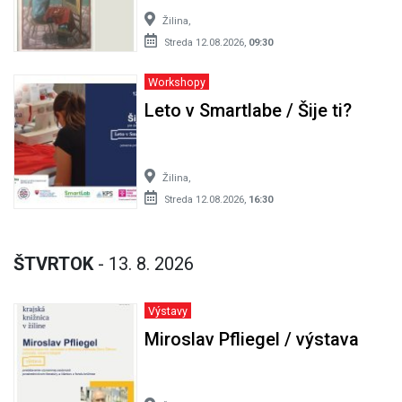
Žilina,
Streda 12.08.2026,
09:30
Workshopy
Leto v Smartlabe / Šije ti?
Žilina,
Streda 12.08.2026,
16:30
ŠTVRTOK
- 13. 8. 2026
Výstavy
Miroslav Pfliegel / výstava