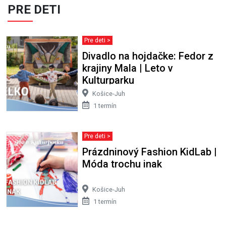
PRE DETI
Pre deti >
Divadlo na hojdačke: Fedor z
krajiny Mala | Leto v
Kulturparku
Košice-Juh
1 termín
Pre deti >
Prázdninový Fashion KidLab |
Móda trochu inak
Košice-Juh
1 termín