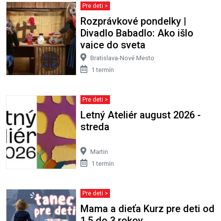
Pre deti >
Rozprávkové pondelky |
Divadlo Babadlo: Ako išlo
vajce do sveta
Bratislava-Nové Mesto
1 termín
Pre deti >
Letný Ateliér august 2026 -
streda
Martin
1 termín
Pre deti >
Mama a dieťa Kurz pre deti od
1,5 do 3 rokov