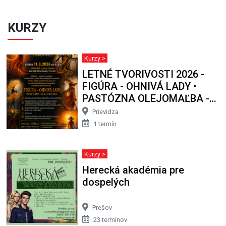
KURZY
Kurzy >
LETNÉ TVORIVOSTI 2026 -
FIGÚRA - OHNIVÁ LADY •
PASTÓZNA OLEJOMAĽBA -
intenzívny, výtvarný kurz
Prievidza
1 termín
Kurzy >
Herecká akadémia pre
dospelých
Prešov
23 termínov