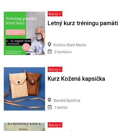
Kurzy >
Letný kurz tréningu pamäti
Košice-Staré Mesto
5 termínov
Kurzy >
Kurz Kožená kapsička
Banská Bystrica
1 termín
Kurzy >