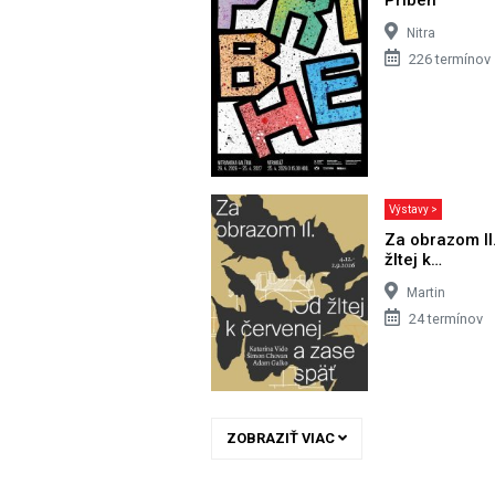
Nitra
226 termínov
Výstavy >
Za obrazom II
žltej k…
Martin
24 termínov
ZOBRAZIŤ VIAC