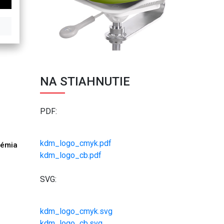
NA STIAHNUTIE
PDF:
kdm_logo_cmyk.pdf
démia
h
kdm_logo_cb.pdf
SVG:
kdm_logo_cmyk.svg
kdm_logo_cb.svg