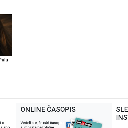
Pula
ONLINE ČASOPIS
SL
IN
d o
Vedeli ste, že náš časopis
 alebo
si môžete bezplatne