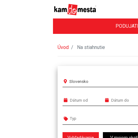
PODUJAT
Úvod
Na stiahnutie
Slovensko
V mojom okolí