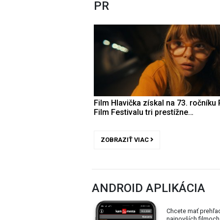
PR
Film Hlavička získal na 73. ročníku 
Film Festivalu tri prestížne…
ZOBRAZIŤ VIAC
ANDROID APLIKÁCIA
Chcete mať prehľa
najnovších filmoch