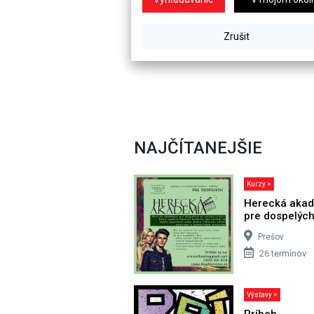
NAJČÍTANEJŠIE
Kurzy >
Herecká aka
pre dospelýc
Prešov
26 termínov
Výstavy >
Príbeh