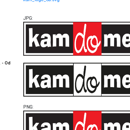
JPG:
. - Od
PNG: