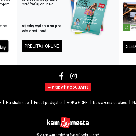
svojom
prečítať aj online?
atne
Všetky vydania su pre
vás dostupné
PREČÍTAŤ ONLINE
SLE
PRIDAŤ PODUJATIE
y
Na stiahnutie
Pridať podujatie
VOP a GDPR
Nastavenia cookies
Na
©2026 Autorské práva sú vyhradené.