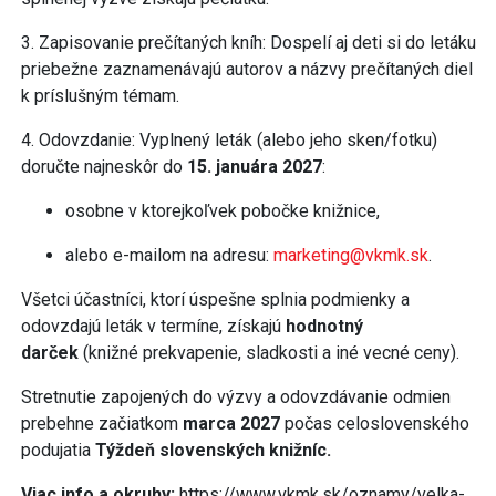
3. Zapisovanie prečítaných kníh: Dospelí aj deti si do letáku
priebežne zaznamenávajú autorov a názvy prečítaných diel
k príslušným témam.
4. Odovzdanie: Vyplnený leták (alebo jeho sken/fotku)
doručte najneskôr do
15. januára 2027
:
osobne v ktorejkoľvek pobočke knižnice,
alebo e-mailom na adresu:
marketing@vkmk.sk
.
Všetci účastníci, ktorí úspešne splnia podmienky a
odovzdajú leták v termíne, získajú
hodnotný
darček
(knižné prekvapenie, sladkosti a iné vecné ceny).
Stretnutie zapojených do výzvy a odovzdávanie odmien
prebehne začiatkom
marca 2027
počas celoslovenského
podujatia
Týždeň slovenských knižníc.
Viac info a okruhy:
https://www.vkmk.sk/oznamy/velka-