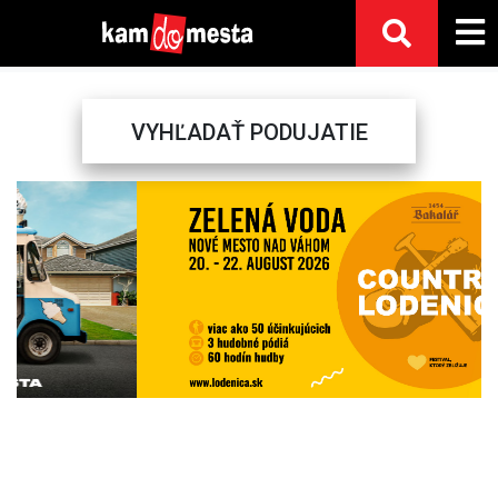
VYHĽADAŤ PODUJATIE
Previous
Next