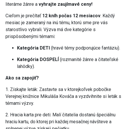
literárne žánre a
vyhrajte zaujímavé ceny!
Cieľom je prečítať
12 kníh počas 12 mesiacov
. Každý
mesiac je zameraný na inú tému, ktorú sme pre vás
starostlivo vybrali. Výzva má dve kategórie s
prispôsobenými témami:
Kategória DETI
(hravé témy podporujúce fantáziu).
Kategória DOSPELÍ
(rozmanité žánre a čitateľské
lahôdky).
Ako sa zapojiť?
1. Získajte leták: Zastavte sa v ktorejkoľvek pobočke
Verejnej knižnice Mikuláša Kováča a vyzdvihnite si leták s
témami výzvy.
2. Hracia karta pre deti: Malí čitatelia dostanú špeciálnu
hraciu kartu, do ktorej pri každej mesačnej návšteve a
splnenej výzve získajú pečiatku.