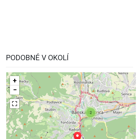
PODOBNÉ V OKOLÍ
+
−
2