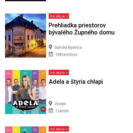
Iné akcie >
Prehliadka priestorov
bývalého Župného domu
Banská Bystrica
138 termínov
Iné akcie >
Adela a štyria chlapi
Zvolen
1 termín
Iné akcie >