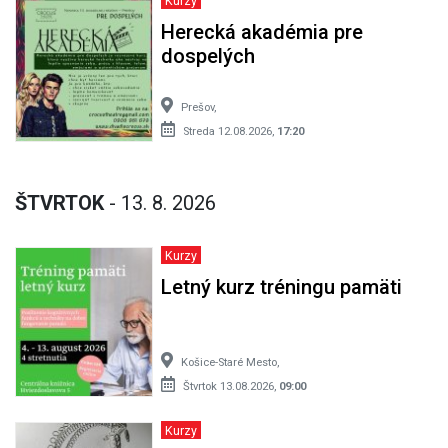
Kurzy
Herecká akadémia pre
dospelých
Prešov,
Streda 12.08.2026,
17:20
ŠTVRTOK
- 13. 8. 2026
Kurzy
Letný kurz tréningu pamäti
Košice-Staré Mesto,
Štvrtok 13.08.2026,
09:00
Kurzy