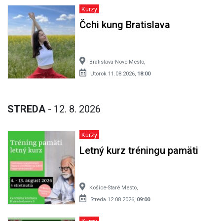
Kurzy
Čchi kung Bratislava
Bratislava-Nové Mesto,
Utorok 11.08.2026,
18:00
STREDA
- 12. 8. 2026
Kurzy
Letný kurz tréningu pamäti
Košice-Staré Mesto,
Streda 12.08.2026,
09:00