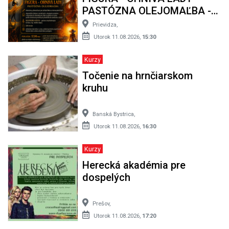
PASTÓZNA OLEJOMAĽBA -
intenzívny, výtvarný kurz
Prievidza,
Utorok 11.08.2026,
15:30
Kurzy
Točenie na hrnčiarskom
kruhu
Banská Bystrica,
Utorok 11.08.2026,
16:30
Kurzy
Herecká akadémia pre
dospelých
Prešov,
Utorok 11.08.2026,
17:20