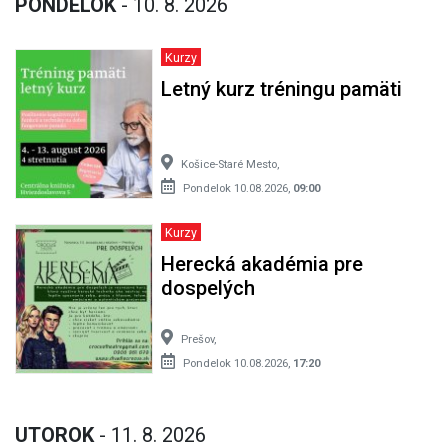
PONDELOK
- 10. 8. 2026
Kurzy
Letný kurz tréningu pamäti
Košice-Staré Mesto,
Pondelok 10.08.2026,
09:00
Kurzy
Herecká akadémia pre
dospelých
Prešov,
Pondelok 10.08.2026,
17:20
UTOROK
- 11. 8. 2026