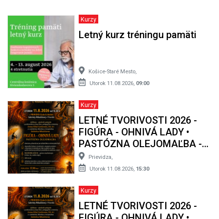
Kurzy
Letný kurz tréningu pamäti
Košice-Staré Mesto,
Utorok 11.08.2026,
09:00
Kurzy
LETNÉ TVORIVOSTI 2026 -
FIGÚRA - OHNIVÁ LADY •
PASTÓZNA OLEJOMAĽBA -
intenzívny, výtvarný kurz
Prievidza,
Utorok 11.08.2026,
15:30
Kurzy
LETNÉ TVORIVOSTI 2026 -
FIGÚRA - OHNIVÁ LADY •