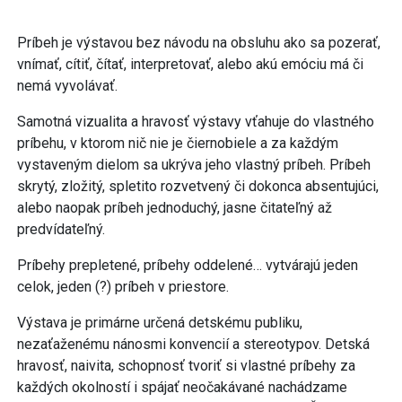
Príbeh je výstavou bez návodu na obsluhu ako sa pozerať,
vnímať, cítiť, čítať, interpretovať, alebo akú emóciu má či
nemá vyvolávať.
Samotná vizualita a hravosť výstavy vťahuje do vlastného
príbehu, v ktorom nič nie je čiernobiele a za každým
vystaveným dielom sa ukrýva jeho vlastný príbeh. Príbeh
skrytý, zložitý, spletito rozvetvený či dokonca absentujúci,
alebo naopak príbeh jednoduchý, jasne čitateľný až
predvídateľný.
Príbehy prepletené, príbehy oddelené… vytvárajú jeden
celok, jeden (?) príbeh v priestore.
Výstava je primárne určená detskému publiku,
nezaťaženému nánosmi konvencií a stereotypov. Detská
hravosť, naivita, schopnosť tvoriť si vlastné príbehy za
každých okolností i spájať neočakávané nachádzame