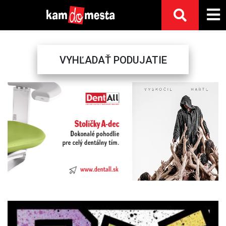
VYHĽADAŤ PODUJATIE
Previous
Next