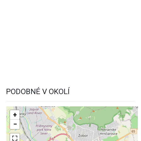
PODOBNÉ V OKOLÍ
+
−