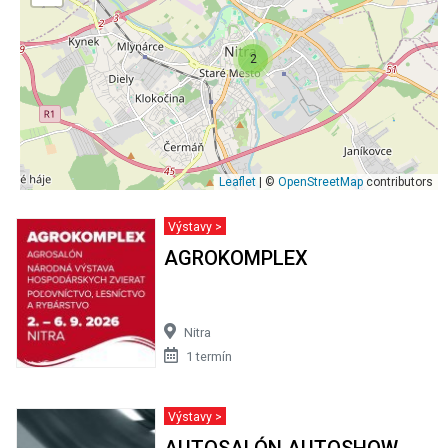
2
Leaflet
| ©
OpenStreetMap
contributors
Výstavy >
AGROKOMPLEX
Nitra
1 termín
Výstavy >
AUTOSALÓN AUTOSHOW