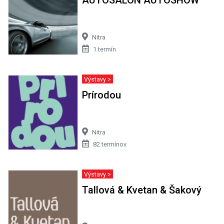
Nitra
1 termín
Výstavy >
Prírodou
Nitra
82 termínov
Výstavy >
Tallová & Kvetan & Šakový