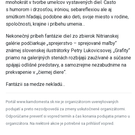
mnohokrát v tvorbe umelcov vystavených diel. Často
s humorom i drzosťou, iróniou, sebareflexiou ale aj
smútkom hľadajú, podobne ako deti, svoje miesto v rodine,
spoločnosti, krajine i príbehu umenia…
Nekonečný príbeh fantázie diel zo zbierok Nitrianskej
galérie podčiarkuje „sprejerstvo – sprejované maľby“
známej slovenskej ilustrátorky Petry Lukovicsovej. „Grafity“
priamo na galerijných stenách rozbíjajú zaužívané a súčasne
spájajú odlišné predstavy, a samozrejme nezabudnime na
prekvapenie v „čiernej diere“.
Fantázii sa medze nekladú…
Portál www.kamdomesta.sk nie je organizátorom uverejňovaných
podujatí a preto nezodpovedá za zmeny uskutočnené organizátormi.
Odporúčame preveriť si vopred termín a čas konania podujatia priamo u
organizátora. Na niektoré akcie je potrebné sa prihlásiť vopred.