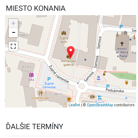
MIESTO KONANIA
+
−
Leaflet
| ©
OpenStreetMap
contributors
ĎALŠIE TERMÍNY