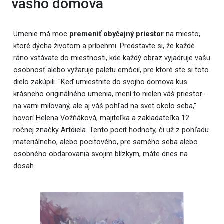
vášho domova
Umenie má moc
premeniť obyčajný priestor
na miesto,
ktoré dýcha životom a príbehmi. Predstavte si, že každé
ráno vstávate do miestnosti, kde každý obraz vyjadruje vašu
osobnosť alebo vyžaruje paletu emócií, pre ktoré ste si toto
dielo zakúpili. "Keď umiestnite do svojho domova kus
krásneho originálného umenia, mení to nielen váš priestor-
na vami milovaný, ale aj váš pohľad na svet okolo seba,"
hovorí Helena Vožňáková, majiteľka a zakladateľka 12
ročnej značky Artdiela. Tento pocit hodnoty, či už z pohľadu
materiálneho, alebo pocitového, pre samého seba alebo
osobného obdarovania svojim blízkym, máte dnes na
dosah.