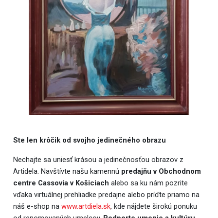
Ste len krôčik od svojho jedinečného obrazu
Nechajte sa uniesť krásou a jedinečnosťou obrazov z
Artidela. Navštívte našu kamennú
predajňu v Obchodnom
centre Cassovia v Košiciach
alebo sa ku nám pozrite
vďaka virtuálnej prehliadke predajne alebo príďte priamo na
náš e-shop na
www.artdiela.sk
, kde nájdete širokú ponuku
od renomovaných umelcov.
Podporte umenie a kultúru
,