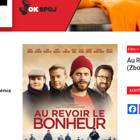
Film >
Au R
(Zbo
démia
KÚPI
h