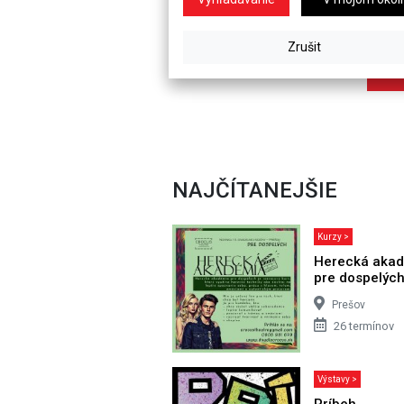
NAJČÍTANEJŠIE
Kurzy >
Herecká aka
pre dospelýc
Prešov
26 termínov
Výstavy >
Príbeh