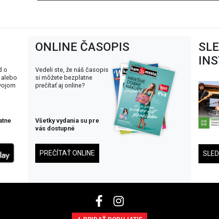
ONLINE ČASOPIS
SL
IN
d o
Vedeli ste, že náš časopis
 alebo
si môžete bezplatne
svojom
prečítať aj online?
atne
Všetky vydania su pre
vás dostupné
PREČÍTAŤ ONLINE
SLE