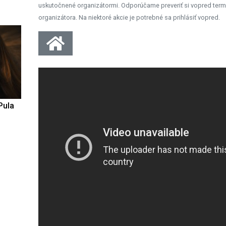
uskutočnené organizátormi. Odporúčame preveriť si vopred term
organizátora. Na niektoré akcie je potrebné sa prihlásiť vopred.
Pula