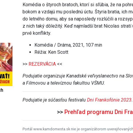
Komédia o štyroch bratoch, ktorí si sľúbia, že na poh
bokom a vzdajú mu poslednú úctu. Štyria bratia, ich m
do letného domu, aby sa naposledy rozlúčili a rozsyp
z nich taký dôležitý. Keď najmladší brat Nicolas stratí
prvé konflikty.
Komédia / Dráma, 2021, 107 min
Réžia: Ken Scott
>>
REZERVÁCIA
<<
Podujatie organizuje Kanadské veľvyslanectvo na Sl
a Filmovou a televíznou fakultou VŠMU.
ch
Podujatie je súčasťou festivalu
Dni Frankofónie 2023
.
>>
Prehľad programu Dni Fr
Portál www.kamdomesta.sk nie je organizátorom uverejňovanýc