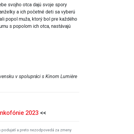
rebe svojho otca dajú svoje spory
anželky a ich početné deti sa vyberú
ali popol muža, ktorý bol pre každého
 urnu s popolom ich otca, nastávajú
ovensku v spolupráci s Kinom Lumière
ankofónie 2023
<<
h podujatí a preto nezodpovedá za zmeny