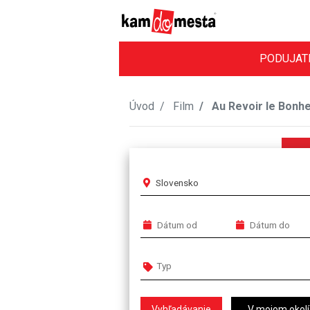
PODUJAT
Úvod
Film
Au Revoir le Bonhe
Slovensko
V mojom okolí