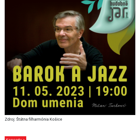
Zdroj: Štátna filharmónia Košice
Koncerty >