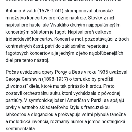
Antonio Vivaldi (1678-1741) skomponoval obrovské
množstvo koncertov pre rôzne nástroje. Stovky z nich
napísal pre husle, ale Vivaldiho druhým najpopulárnejším
koncertným sólistom je fagot. Napísal preň celkovo
tridsaťdeväť koncertov. Koncert e mol, pozostávajúci z troch
kontrastných častí, patrí do základného repertoáru
fagotových koncertov a je jedným z jeho najobľúbenejších
diel pre tento nástroj.
Počas uvádzania opery Porgy a Bess v roku 1935 uvažoval
George Gershwin (1898-1937) o tom, ako by predĺžil
„životnosť“ diela, ktoré mu tak prirástlo k srdcu. Preto
zostavil orchestrálnu suitu, ktorá vychádzala z pôvodnej
partitúry. V symfonickej básni Američan v Paríži sa spájajú
prvky vlastného skladateľovho štýlu s francúzskou
ľahkosťou a eleganciou a prekvapuje veľmi plynulá tanečná
a melodická invencia, rozmarný humor a jemne nostalgická
sentimentalita.