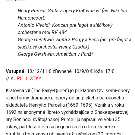
Henry Purcell: Suita z opery Kráľovná víl (arr. Nikolus
Harnoncourt)
Antonio Vivaldi: Koncert pre fagot a sláčikový
orchester e mol RV 484
George Gershwin: Suita z Porgy a Bess (arr. pre fagot a
sláčikový orchester Heinz Czadek)
George Gershwin: Američan v Paríži
Vstupné:
13/12/11 € zľavnené: 10/9/8 € lóža: 17 €
//
KÚPIŤ LÍSTKY
Kráľovná víl (The Fairy-Queen) je príkladom tzv. semi-opery,
ranej formy dramatickej opery od anglického barokového
skladateľa Henryho Purcella (1659-1695). Vznikla v roku
1692 na anonymné libreto vychádzajúce z Shakespearovej
hry Sen noci svätojánskej. Purcell ju napísal vo veku 35
rokov, partitúra diela sa po jeho smrti o tri roky neskôr
stratila a bola znovu objavená až začiatkom 20. storočia.