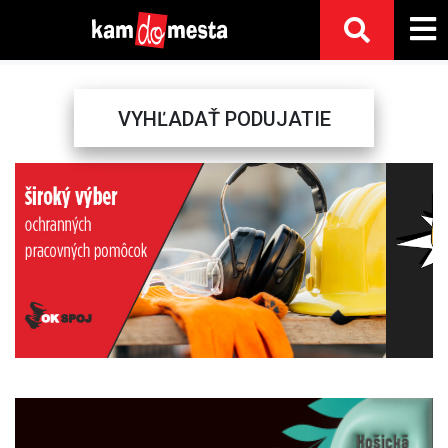
VYHĽADAŤ PODUJATIE
Previous
Next