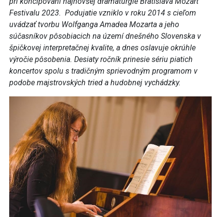
pri koncipovaní najnovšej dramaturgie Bratislava Mozart
Festivalu 2023. Podujatie vzniklo v roku 2014 s cieľom
uvádzať tvorbu Wolfganga Amadea Mozarta a jeho
súčasníkov pôsobiacich na území dnešného Slovenska v
špičkovej interpretačnej kvalite, a dnes oslavuje okrúhle
výročie pôsobenia. Desiaty ročník prinesie sériu piatich
koncertov spolu s tradičným sprievodným programom v
podobe majstrovských tried a hudobnej vychádzky.