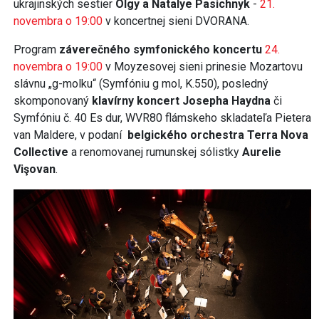
ukrajinských sestier
Olgy a Natalye Pasichnyk
-
21.
novembra o 19:00
v koncertnej sieni DVORANA.
Program
záverečného symfonického koncertu
24.
novembra o 19:00
v Moyzesovej sieni prinesie Mozartovu
slávnu „g-molku“ (Symfóniu g mol, K.550), posledný
skomponovaný
klavírny koncert Josepha Haydna
či
Symfóniu č. 40 Es dur, WVR80 flámskeho skladateľa Pietera
van Maldere, v podaní
belgického orchestra Terra Nova
Collective
a renomovanej rumunskej sólistky
Aurelie
Vişovan
.