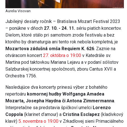
Aurelia Visovan
Jubilejný desiaty ročník – Bratislava Mozart Festival 2023
– ponúkne v dňoch
27. 10. - 24. 11.
sériu piatich koncertov.
Dielom, ktoré stálo pri samotnom zrode festivalu a bez
ktorého by dramaturgia ani tento rok nebola kompletná, je
Mozartova zádušná omša Requiem K. 626
. Zaznie na
otváracom koncert
27. októbra o 19:00
v Katedrále sv.
Martina pod taktovkou Mariana Lejavu a v podaní sólistov
Salzburskej koncertnej spoločnosti, zboru Cantus XVII a
Orchestra 1756.
Nasledujúce dva koncerty prinesú výber z bohatého
repertoáru
komornej hudby Wolfganga Amadea
Mozarta, Josepha Haydna či Antona Zimmermanna
.
Interpretačne sa predstavia špičkoví umelci
Lorenzo
Coppola
(klarinet d’amour) a
Cristina Esclapez
(kladivkový
klavír)
5. novembra o 19:00
v Zrkadlovej sieni Primaciálneho