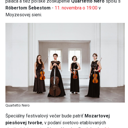
paláca a tiež poľské zoskupenie
Quartetto Nero
spolu s
Róbertom Šebestom
-
11. novembra o 19:00
v
Moyzesovej sieni.
Quartetto Nero
Špeciálny festivalový večer bude patriť
Mozartovej
piesňovej tvorbe
, v podaní svetovo etablovaných