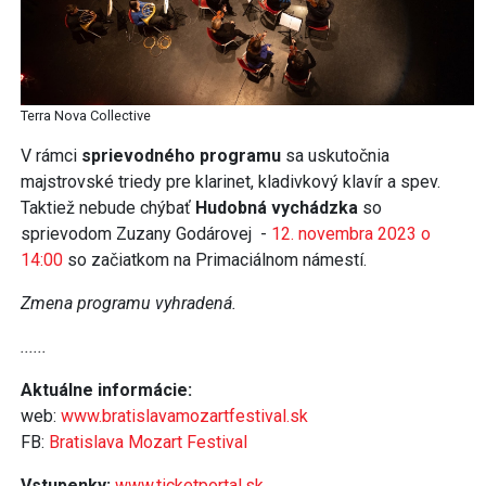
Terra Nova Collective
V rámci
sprievodného programu
sa uskutočnia
majstrovské triedy pre klarinet, kladivkový klavír a spev.
Taktiež nebude chýbať
Hudobná vychádzka
so
sprievodom Zuzany Godárovej -
12. novembra 2023 o
14:00
so začiatkom na Primaciálnom námestí.
Zmena programu vyhradená.
......
Aktuálne informácie:
web:
www.bratislavamozartfestival.sk
FB:
Bratislava Mozart Festival
Vstupenky:
www.ticketportal.sk