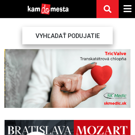
VYHĽADAŤ PODUJATIE
Previous
Next