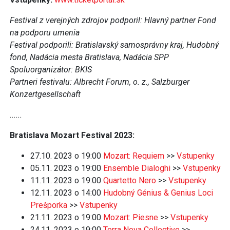
Festival z verejných zdrojov podporil: Hlavný partner Fond
na podporu umenia
Festival podporili: Bratislavský samosprávny kraj, Hudobný
fond, Nadácia mesta Bratislava, Nadácia SPP
Spoluorganizátor: BKIS
Partneri festivalu: Albrecht Forum, o. z., Salzburger
Konzertgesellschaft
......
Bratislava Mozart Festival 2023:
27.10. 2023 o 19:00
Mozart: Requiem
>>
Vstupenky
05.11. 2023 o 19:00
Ensemble Dialoghi
>>
Vstupenky
11.11. 2023 o 19:00
Quartetto Nero
>>
Vstupenky
12.11. 2023 o 14:00
Hudobný Génius & Genius Loci
Prešporka
>>
Vstupenky
21.11. 2023 o 19:00
Mozart: Piesne
>>
Vstupenky
24.11. 2023 o 19:00
Terra Nova Collective
>>