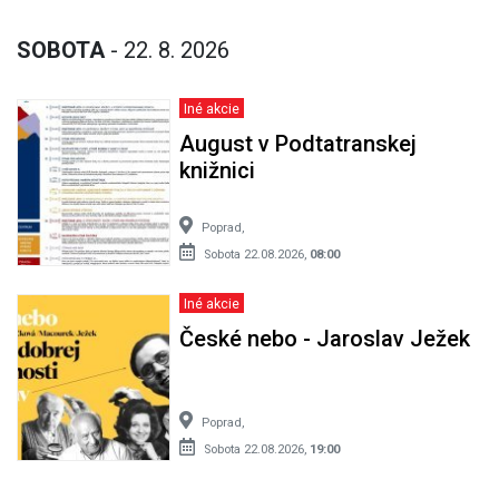
SOBOTA
- 22. 8. 2026
Iné akcie
August v Podtatranskej
knižnici
Poprad,
Sobota 22.08.2026,
08:00
Iné akcie
České nebo - Jaroslav Ježek
Poprad,
Sobota 22.08.2026,
19:00