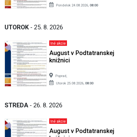
Pondelok 24.08.2026,
08:00
UTOROK
- 25. 8. 2026
Iné akcie
August v Podtatranskej
knižnici
Poprad,
Utorok 25.08.2026,
08:00
STREDA
- 26. 8. 2026
Iné akcie
August v Podtatranskej