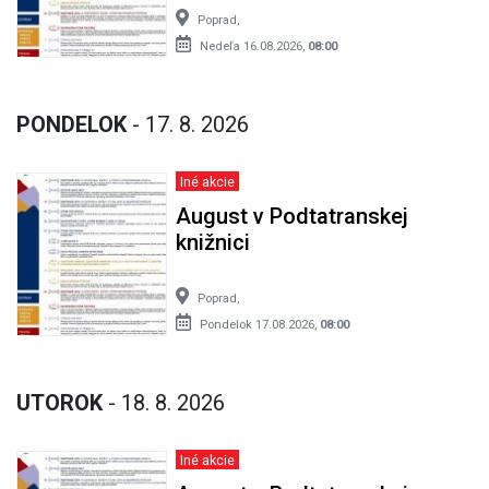
Poprad,
Nedeľa 16.08.2026,
08:00
PONDELOK
- 17. 8. 2026
Iné akcie
August v Podtatranskej
knižnici
Poprad,
Pondelok 17.08.2026,
08:00
UTOROK
- 18. 8. 2026
Iné akcie