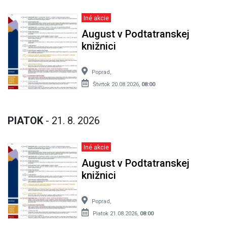
Iné akcie
August v Podtatranskej
knižnici
Poprad,
Štvrtok 20.08.2026,
08:00
PIATOK
- 21. 8. 2026
Iné akcie
August v Podtatranskej
knižnici
Poprad,
Piatok 21.08.2026,
08:00