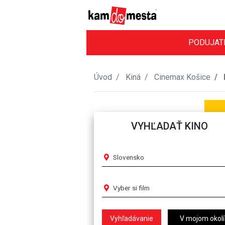
PODUJAT
Úvod
Kiná
Cinemax Košice
VYHĽADAŤ KINO
Slovensko
Vyber si film
V mojom okolí