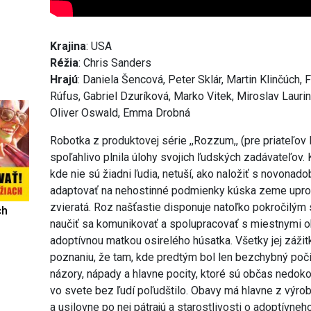
Krajina
: USA
Réžia
: Chris Sanders
Hrajú
: Daniela Šencová, Peter Sklár, Martin Klinčúch,
Rúfus, Gabriel Dzuríková, Marko Vitek, Miroslav Laurin
Oliver Oswald, Emma Drobná
Robotka z produktovej série ,,Rozzum,, (pre priateľov
spoľahlivo plnila úlohy svojich ľudských zadávateľov.
kde nie sú žiadni ľudia, netuší, ako naložiť s novona
adaptovať na nehostinné podmienky kúska zeme upros
zvieratá. Roz našťastie disponuje natoľko pokročilým 
ch
naučiť sa komunikovať a spolupracovať s miestnymi 
adoptívnou matkou osirelého húsatka. Všetky jej záži
poznaniu, že tam, kde predtým bol len bezchybný počí
názory, nápady a hlavne pocity, ktoré sú občas nedoko
vo svete bez ľudí poľudštilo. Obavy má hlavne z výrob
a usilovne po nej pátrajú a starostlivosti o adoptívneh