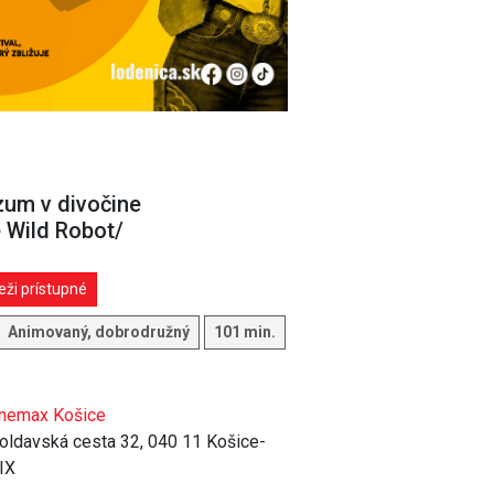
um v divočine
 Wild Robot/
ži prístupné
Animovaný, dobrodružný
101 min.
nemax Košice
ldavská cesta 32, 040 11 Košice-
IX