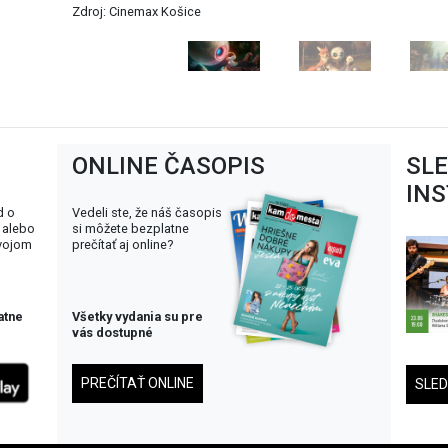
ONLINE ČASOPIS
SL
IN
d o
Vedeli ste, že náš časopis
 alebo
si môžete bezplatne
svojom
prečítať aj online?
atne
Všetky vydania su pre
vás dostupné
PREČÍTAŤ ONLINE
SLE