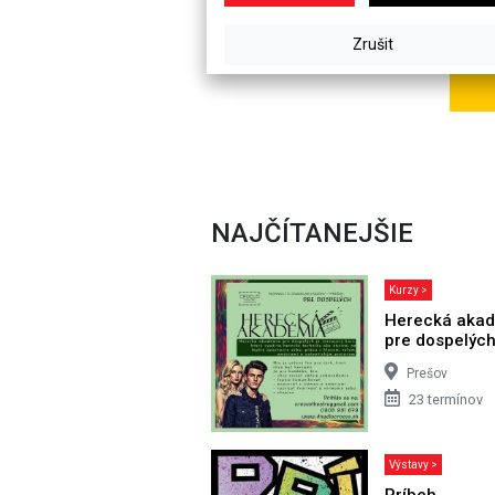
NAJČÍTANEJŠIE
Kurzy >
Herecká aka
pre dospelýc
Prešov
23 termínov
Výstavy >
Príbeh