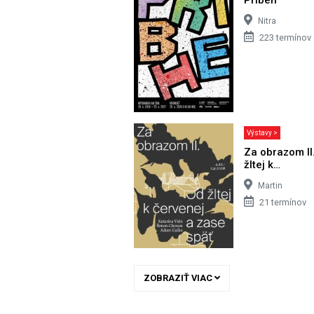
Nitra
223 termínov
Výstavy >
Za obrazom II
žltej k…
Martin
21 termínov
ZOBRAZIŤ VIAC