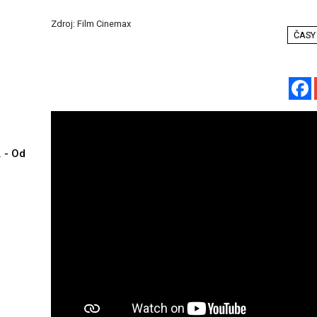
Zdroj: Film Cinemax
ČASY
. - Od