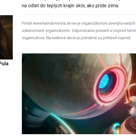
na odlet do teplých krajín skôr, ako príde zima.
Portál www.kamdomesta.sk nie je organizátorom uverejňovaných
uskutočnené organizátormi. Odporúčame preveriť si vopred termí
organizátora. Na niektoré akcie je potrebné sa prihlásiť vopred.
Pula