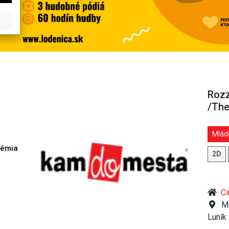
Rozz
/The
Mláde
démia
2D
h
Ci
Mo
Luník 