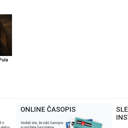
Pula
ONLINE ČASOPIS
SL
IN
d o
Vedeli ste, že náš časopis
 alebo
si môžete bezplatne