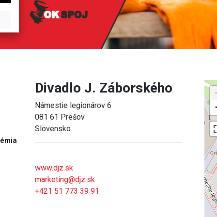
Divadlo J. Záborského
Námestie legionárov 6
081 61 Prešov
Slovensko
démia
h
www.djz.sk
marketing@djz.sk
+421 51 773 39 91