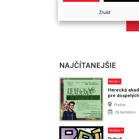
NAJČÍTANEJŠIE
Kurzy >
Herecká aka
pre dospelýc
Prešov
26 termínov
Výstavy >
Príbeh