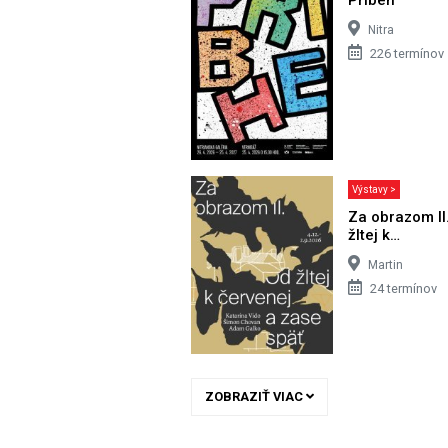
Nitra
226 termínov
Výstavy >
Za obrazom II
žltej k…
Martin
24 termínov
ZOBRAZIŤ VIAC