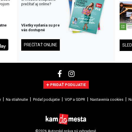
svojom
prečítať aj online?
atne
Všetky vydania su pre
vás dostupné
PREČÍTAŤ ONLINE
SLE
PRIDAŤ PODUJATIE
y
Na stiahnutie
Pridať podujatie
VOP a GDPR
Nastavenia cookies
Na
©2026 Autorské práva sú vyhradené.