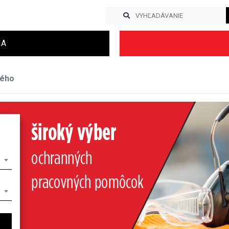
IA
kého
Previous