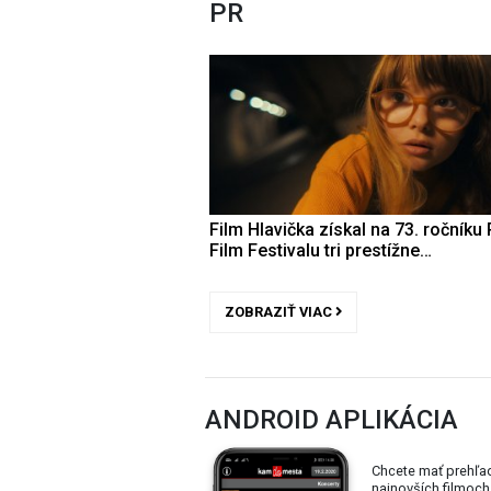
PR
Film Hlavička získal na 73. ročníku 
Film Festivalu tri prestížne…
ZOBRAZIŤ VIAC
ANDROID APLIKÁCIA
Chcete mať prehľa
najnovších filmoch