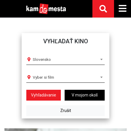
VYHĽADAŤ KINO
Slovensko
Vyber si film
V mojom okolí