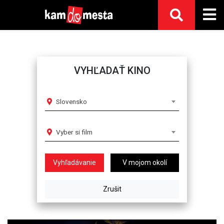
VYHĽADAŤ KINO
Slovensko
Vyber si film
V mojom okolí