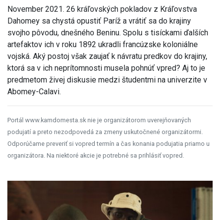
November 2021. 26 kráľovských pokladov z Kráľovstva
Dahomey sa chystá opustiť Paríž a vrátiť sa do krajiny
svojho pôvodu, dnešného Beninu. Spolu s tisíckami ďalších
artefaktov ich v roku 1892 ukradli francúzske koloniálne
vojská. Aký postoj však zaujať k návratu predkov do krajiny,
ktorá sa v ich neprítomnosti musela pohnúť vpred? Aj to je
predmetom živej diskusie medzi študentmi na univerzite v
Abomey-Calavi.
Portál www.kamdomesta.sk nie je organizátorom uverejňovaných
podujatí a preto nezodpovedá za zmeny uskutočnené organizátormi.
Odporúčame preveriť si vopred termín a čas konania podujatia priamo u
organizátora. Na niektoré akcie je potrebné sa prihlásiť vopred.