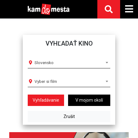
VYHĽADAŤ KINO
Slovensko
Vyber si film
V mojom okolí