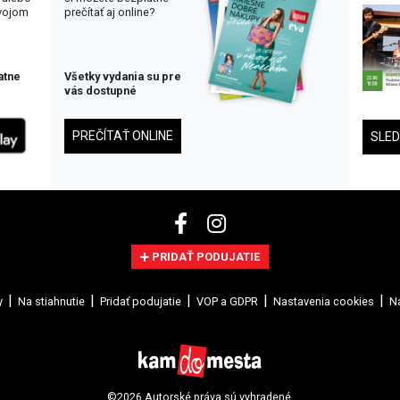
svojom
prečítať aj online?
atne
Všetky vydania su pre
vás dostupné
PREČÍTAŤ ONLINE
SLE
PRIDAŤ PODUJATIE
y
Na stiahnutie
Pridať podujatie
VOP a GDPR
Nastavenia cookies
Na
©2026 Autorské práva sú vyhradené.