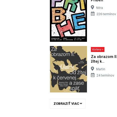
Nitra
226 termínov
Výstavy >
Za obrazom II
žltej k…
Martin
24 termínov
ZOBRAZIŤ VIAC