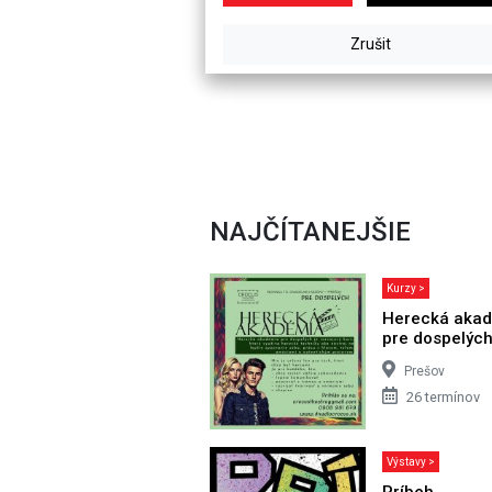
NAJČÍTANEJŠIE
Kurzy >
Herecká aka
pre dospelýc
Prešov
26 termínov
Výstavy >
Príbeh