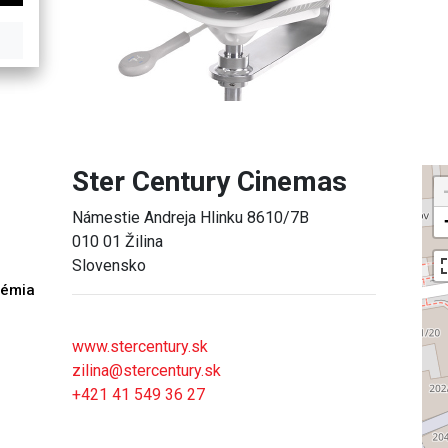
Ster Century Cinemas
Námestie Andreja Hlinku 8610/7B
010 01 Žilina
Slovensko
démia
h
www.stercentury.sk
zilina@stercentury.sk
+421 41 549 36 27