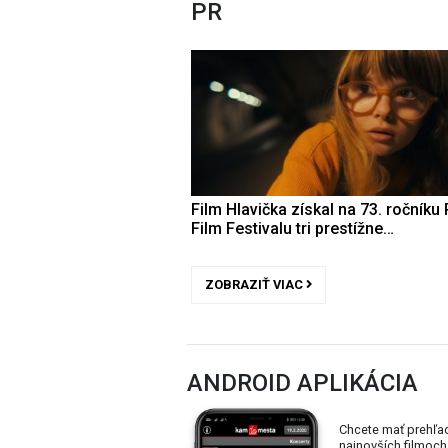
PR
Film Hlavička získal na 73. ročníku 
Film Festivalu tri prestížne…
ZOBRAZIŤ VIAC
ANDROID APLIKÁCIA
Chcete mať prehľa
najnovších filmoch