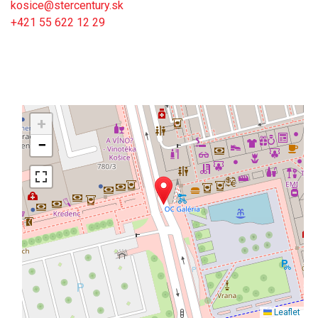
kosice@stercentury.sk
+421 55 622 12 29
+
−
Leaflet