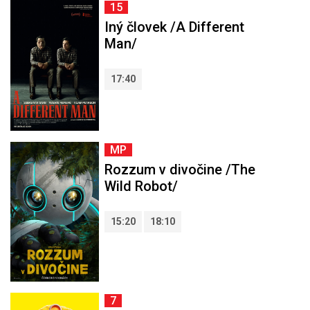
15
Iný človek /A Different
Man/
17:40
MP
Rozzum v divočine /The
Wild Robot/
15:20
18:10
7