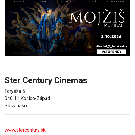
Previous
Next
Ster Century Cinemas
Toryská 5
040 11 Košice-Západ
Slovensko
www.stercentury.sk