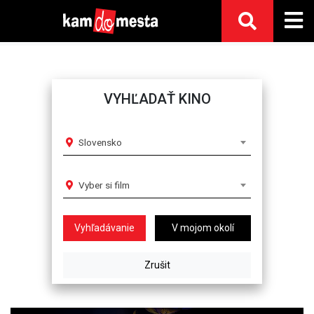
VYHĽADAŤ KINO
Slovensko
Vyber si film
V mojom okolí