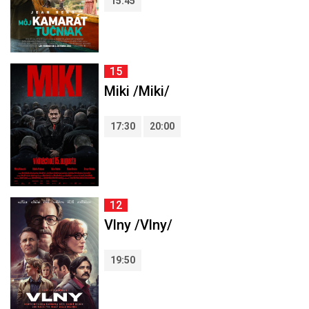
15:45
15
Miki /Miki/
17:30
20:00
12
Vlny /Vlny/
19:50