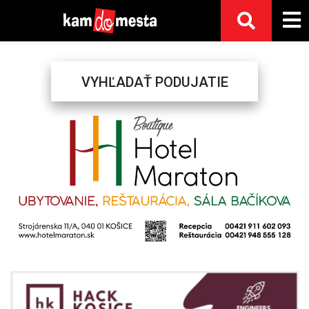
VYHĽADAŤ PODUJATIE
Previous
Next