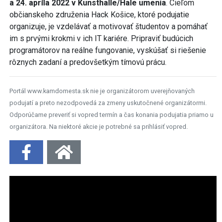
a 24. apríla 2022 v Kunsthalle/Hale umenia
. Cieľom
občianskeho združenia Hack Košice, ktoré podujatie
organizuje, je vzdelávať a motivovať študentov a pomáhať
im s prvými krokmi v ich IT kariére. Pripraviť budúcich
programátorov na reálne fungovanie, vyskúšať si riešenie
rôznych zadaní a predovšetkým tímovú prácu.
Portál www.kamdomesta.sk nie je organizátorom uverejňovaných
podujatí a preto nezodpovedá za zmeny uskutočnené organizátormi.
Odporúčame preveriť si vopred termín a čas konania podujatia priamo u
organizátora. Na niektoré akcie je potrebné sa prihlásiť vopred.