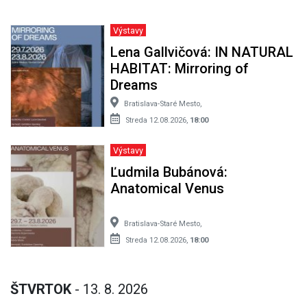
Výstavy
Lena Gallvičová: IN NATURAL
HABITAT: Mirroring of
Dreams
Bratislava-Staré Mesto,
Streda 12.08.2026,
18:00
Výstavy
Ľudmila Bubánová:
Anatomical Venus
Bratislava-Staré Mesto,
Streda 12.08.2026,
18:00
ŠTVRTOK
- 13. 8. 2026