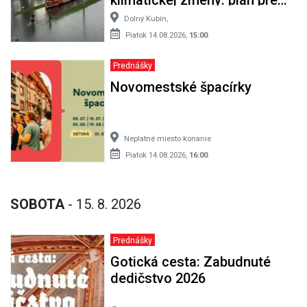
bezpečné a odolné mesto
Dolný Kubín,
Piatok 14.08.2026,
15:00
Prednášky
Novomestské špacírky
Neplatné miesto konanie
Piatok 14.08.2026,
16:00
SOBOTA
- 15. 8. 2026
Prednášky
Gotická cesta: Zabudnuté
dedičstvo 2026