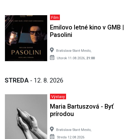
Film
Emilovo letné kino v GMB |
Pasolini
Bratislava-Staré Mesto,
Utorok 11.08.2026,
21:00
STREDA
- 12. 8. 2026
Výstavy
Maria Bartuszová - Byť
prírodou
Bratislava-Staré Mesto,
Streda 12.08.2026