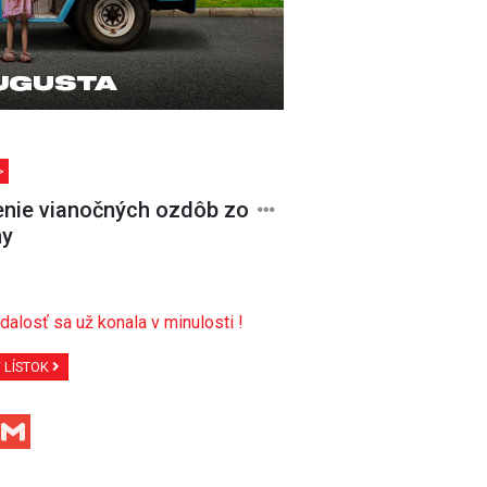
>
enie vianočných ozdôb zo
my
dalosť sa už konala v minulosti !
Ť LÍSTOK
Facebook
Gmail