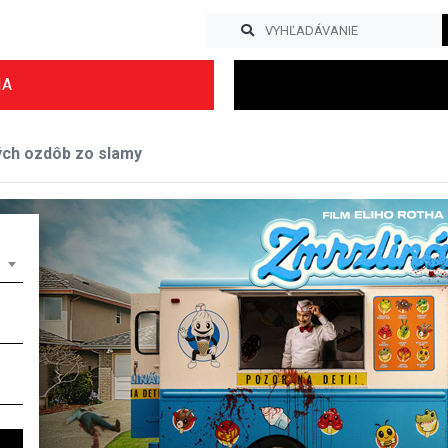
IA
ých ozdôb zo slamy
Previous