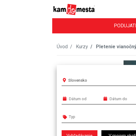
PODUJAT
Úvod
Kurzy
Pletenie vianočn
Slovensko
V mojom okolí