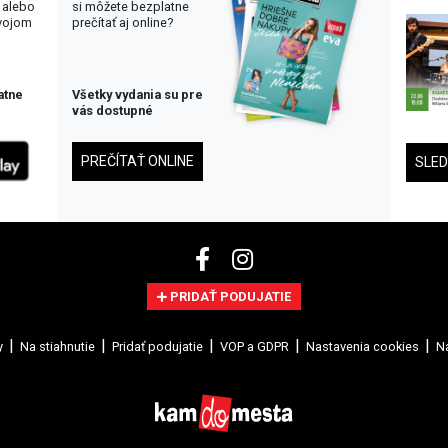
 alebo
si môžete bezplatne
svojom
prečítať aj online?
atne
Všetky vydania su pre
vás dostupné
PREČÍTAŤ ONLINE
SLE
PRIDAŤ PODUJATIE
y
Na stiahnutie
Pridať podujatie
VOP a GDPR
Nastavenia cookies
Na