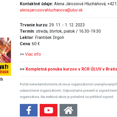
Kontaktné údaje:
Alena Járosiová Hlucháňová, +421
alena.jarosiovahluchanova@uluv.sk
Trvanie kurzu
: 29. 11. - 1. 12. 2023
Termín
: streda, štvrtok, piatok / 16.30-19.30
Lektor
: František Drgoň
Cena
: 60 €
>>
Viac info
>>
Kompletná ponuka kurzov v RCR ÚĽUV v Bratis
ch
Portál www.kamdomesta.sk nie je organizátorom uverejňovanýc
uskutočnené organizátormi. Odporúčame preveriť si vopred term
organizátora. Na niektoré akcie je potrebné sa prihlásiť vopred.