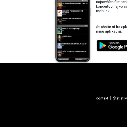
najnovších filmoch
koncertoch aj vo 
mobile?
Stiahnite si bezpl
našu aplikáciu.
Kontakt
Štatistik