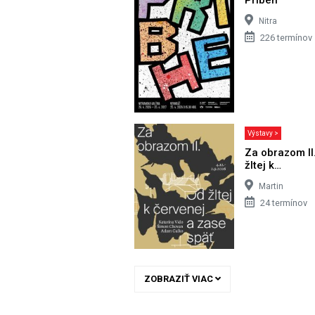
Nitra
226 termínov
Výstavy >
Za obrazom II
žltej k…
Martin
24 termínov
ZOBRAZIŤ VIAC