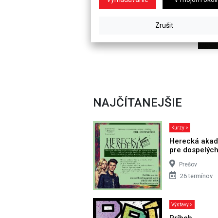
NAJČÍTANEJŠIE
Kurzy >
Herecká aka
pre dospelýc
Prešov
26 termínov
Výstavy >
Príbeh