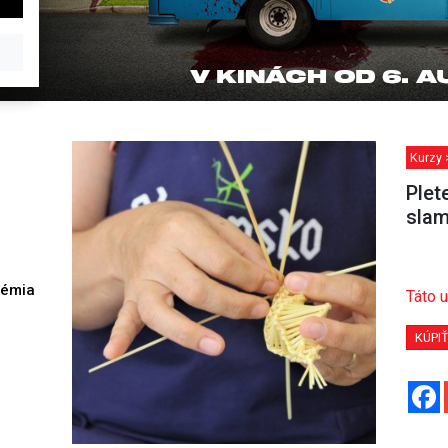
Kurzy 
Plet
sla
démia
Táto u
h
KÚPI