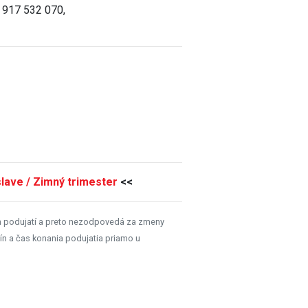
 917 532 070,
lave / Zimný trimester
<<
h podujatí a preto nezodpovedá za zmeny
ín a čas konania podujatia priamo u