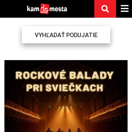
VYHĽADAŤ PODUJATIE
Previous
Next