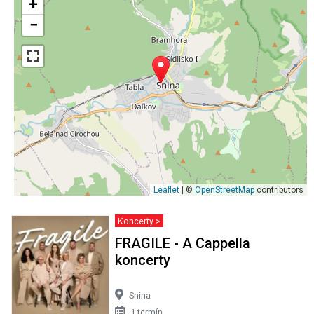
+
−
Leaflet
| ©
OpenStreetMap
contributors
Koncerty >
FRAGILE - A Cappella
koncerty
Snina
1 termín