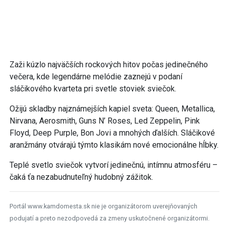
Zaži kúzlo najväčších rockových hitov počas jedinečného
večera, kde legendárne melódie zaznejú v podaní
sláčikového kvarteta pri svetle stoviek sviečok.
Ožijú skladby najznámejších kapiel sveta: Queen, Metallica,
Nirvana, Aerosmith, Guns N’ Roses, Led Zeppelin, Pink
Floyd, Deep Purple, Bon Jovi a mnohých ďalších. Sláčikové
aranžmány otvárajú týmto klasikám nové emocionálne hĺbky.
Teplé svetlo sviečok vytvorí jedinečnú, intímnu atmosféru –
čaká ťa nezabudnuteľný hudobný zážitok.
Portál www.kamdomesta.sk nie je organizátorom uverejňovaných
podujatí a preto nezodpovedá za zmeny uskutočnené organizátormi.