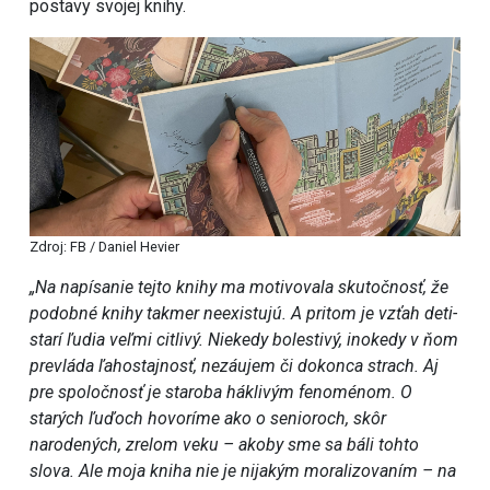
postavy svojej knihy.
Zdroj: FB / Daniel Hevier
„Na napísanie tejto knihy ma motivovala skutočnosť, že
podobné knihy takmer neexistujú. A pritom je vzťah deti-
starí ľudia veľmi citlivý. Niekedy bolestivý, inokedy v ňom
prevláda ľahostajnosť, nezáujem či dokonca strach. Aj
pre spoločnosť je staroba háklivým fenoménom. O
starých ľuďoch hovoríme ako o senioroch, skôr
narodených, zrelom veku – akoby sme sa báli tohto
slova. Ale moja kniha nie je nijakým moralizovaním – na