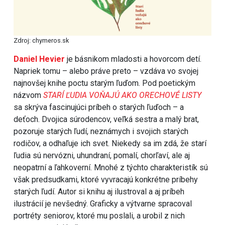
Zdroj: chymeros.sk
Daniel Hevier
je básnikom mladosti a hovorcom detí.
Napriek tomu – alebo práve preto – vzdáva vo svojej
najnovšej knihe poctu starým ľuďom. Pod poetickým
názvom
STARÍ ĽUDIA VOŇAJÚ AKO ORECHOVÉ LISTY
sa skrýva fascinujúci príbeh o starých ľuďoch – a
deťoch. Dvojica súrodencov, veľká sestra a malý brat,
pozoruje starých ľudí, neznámych i svojich starých
rodičov, a odhaľuje ich svet. Niekedy sa im zdá, že starí
ľudia sú nervózni, uhundraní, pomalí, chorľaví, ale aj
neopatrní a ľahkoverní. Mnohé z týchto charakteristík sú
však predsudkami, ktoré vyvracajú konkrétne príbehy
starých ľudí. Autor si knihu aj ilustroval a aj príbeh
ilustrácií je nevšedný. Graficky a výtvarne spracoval
portréty seniorov, ktoré mu poslali, a urobil z nich