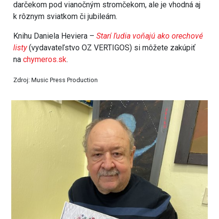
darčekom pod vianočným stromčekom, ale je vhodná aj
k rôznym sviatkom či jubileám.
Knihu Daniela Heviera –
Starí ľudia voňajú ako orechové
listy
(vydavateľstvo OZ VERTIGOS) si môžete zakúpiť
na
chymeros.sk
.
Zdroj: Music Press Production