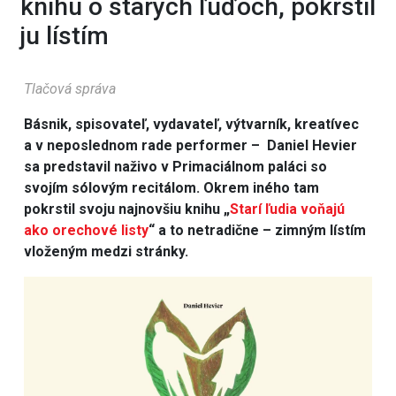
knihu o starých ľuďoch, pokrstil
ju lístím
Tlačová správa
Básnik, spisovateľ, vydavateľ, výtvarník, kreatívec
a v neposlednom rade performer – Daniel Hevier
sa predstavil naživo v Primaciálnom paláci so
svojím sólovým recitálom. Okrem iného tam
pokrstil svoju najnovšiu knihu „
Starí ľudia voňajú
ako orechové listy
“ a to netradične – zimným lístím
vloženým medzi stránky.