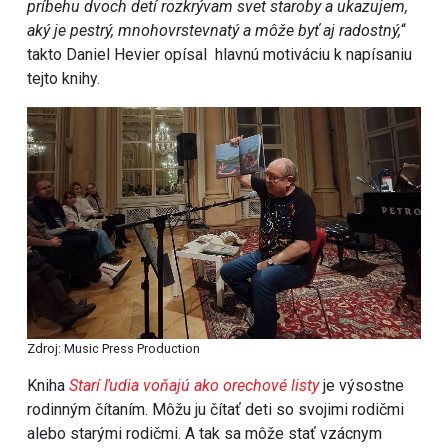
príbehu dvoch detí rozkrývam svet staroby a ukazujem,
aký je pestrý, mnohovrstevnatý a môže byť aj radostný,
“
takto Daniel Hevier opísal hlavnú motiváciu k napísaniu
tejto knihy.
Zdroj: Music Press Production
Kniha
Starí ľudia voňajú ako orechové listy
je výsostne
rodinným čítaním. Môžu ju čítať deti so svojimi rodičmi
alebo starými rodičmi. A tak sa môže stať vzácnym