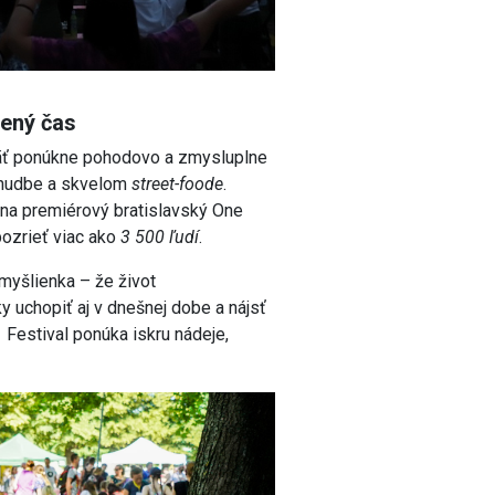
vený čas
päť ponúkne pohodovo a zmysluplne
j hudbe a skvelom
street-foode
.
a na premiérový bratislavský One
pozrieť viac ako
3 500 ľudí
.
myšlienka – že život
 uchopiť aj v dnešnej dobe a nájsť
.
Festival ponúka iskru nádeje,