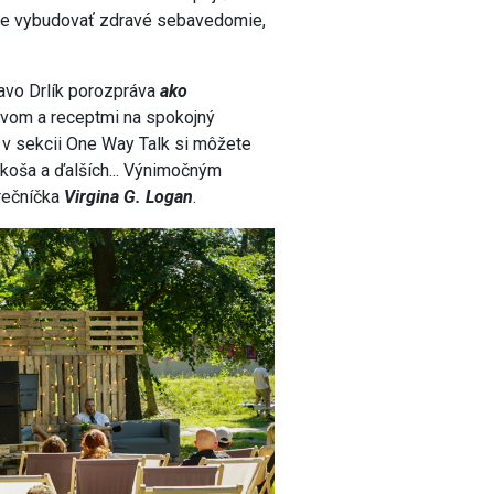
ete vybudovať zdravé sebavedomie,
lavo Drlík porozpráva
ako
tvom a receptmi na spokojný
, v sekcii One Way Talk si môžete
Čikoša a ďalších... Výnimočným
rečníčka
Virgina G. Logan
.