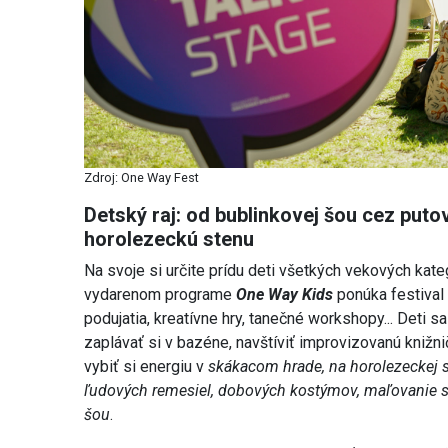
Zdroj: One Way Fest
Detský raj: od bublinkovej šou cez puto
horolezeckú stenu
Na svoje si určite prídu deti všetkých vekových ka
vydarenom programe
One Way Kids
ponúka festival
podujatia, kreatívne hry, tanečné workshopy... Deti s
zaplávať si v bazéne, navštíviť improvizovanú knižn
vybiť si energiu v
skákacom hrade, na horolezeckej 
ľudových remesiel, dobových kostýmov, maľovanie sa
šou
.