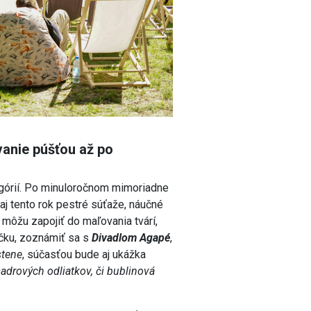
vanie púšťou až po
tegórií. Po minuloročnom mimoriadne
 aj tento rok pestré súťaže, náučné
a môžu zapojiť do maľovania tvárí,
ičku, zoznámiť sa s
Divadlom Agapé
,
stene
, súčasťou bude aj ukážka
drových odliatkov, či bublinová