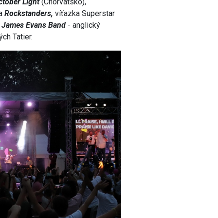
ctober Light
(Chorvátsko),
la
Rockstanders,
víťazka Superstar
j
James Evans Band
- anglický
ch Tatier.