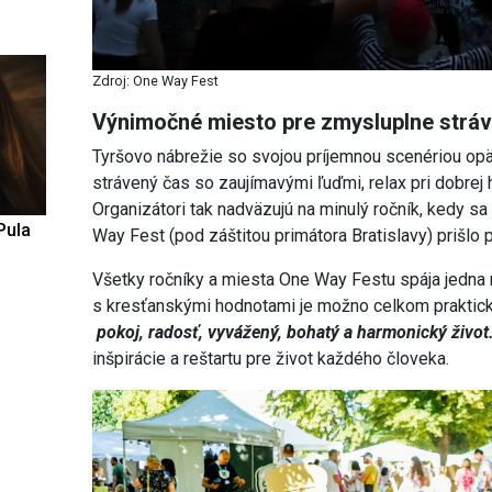
Zdroj: One Way Fest
Výnimočné miesto pre zmysluplne strá
Tyršovo nábrežie so svojou príjemnou scenériou o
strávený čas so zaujímavými ľuďmi, relax pri dobre
Organizátori tak nadväzujú na minulý ročník, kedy s
Pula
Way Fest (pod záštitou primátora Bratislavy) prišlo 
Všetky ročníky a miesta One Way Festu spája jedna 
s kresťanskými hodnotami je možno celkom prakticky
pokoj, radosť, vyvážený, bohatý a harmonický život
inšpirácie a reštartu pre život každého človeka.