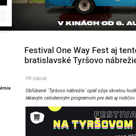
Festival One Way Fest aj tent
bratislavské Tyršovo nábreži
PR článok
démia
Obľúbené ´Tyršovo nábrežie´ opäť ožije skvelou hudb
h
lákavým celodenným programom pre deti aj rodičov 