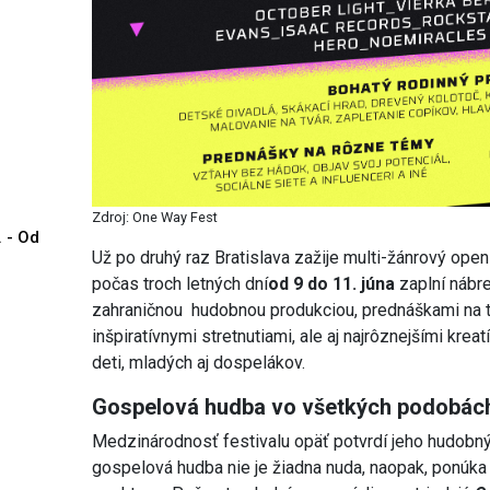
Zdroj: One Way Fest
. - Od
Už po druhý raz Bratislava zažije multi-žánrový open 
počas troch letných dní
od 9 do 11. júna
zaplní nábr
zahraničnou hudobnou produkciou, prednáškami na té
inšpiratívnymi stretnutiami, ale aj najrôznejšími krea
deti, mladých aj dospelákov.
Gospelová hudba vo všetkých podobác
Medzinárodnosť festivalu opäť potvrdí jeho hudobný
gospelová hudba nie je žiadna nuda, naopak, ponúka