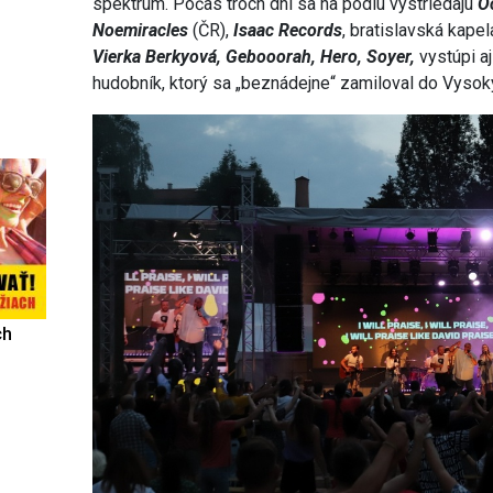
spektrum. Počas troch dní sa na pódiu vystriedajú
O
Noemiracles
(ČR),
Isaac Records
, bratislavská kape
Vierka Berkyová, Gebooorah, Hero, Soyer,
vystúpi a
hudobník, ktorý sa „beznádejne“ zamiloval do Vysoký
ch