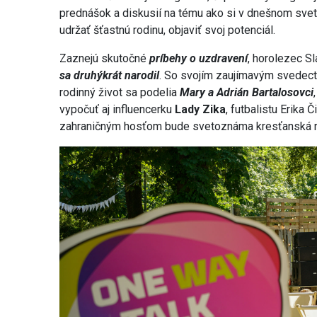
prednášok a diskusií na tému ako si v dnešnom sv
udržať šťastnú rodinu, objaviť svoj potenciál.
Zaznejú skutočné
príbehy o uzdravení
, horolezec S
sa druhýkrát narodil
. So svojím zaujímavým svedec
rodinný život sa podelia
Mary a Adrián Bartalosovci
vypočuť aj influencerku
Lady Zika
, futbalistu Erika 
zahraničným hosťom bude svetoznáma kresťanská 