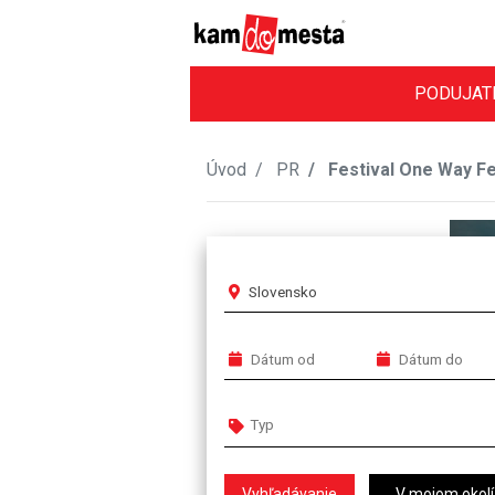
PODUJAT
Úvod
PR
Festival One Way Fes
Slovensko
V mojom okolí