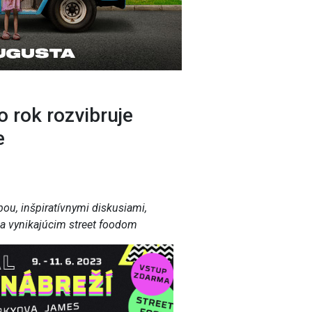
o rok rozvibruje
e
ou, inšpiratívnymi diskusiami,
a vynikajúcim street foodom