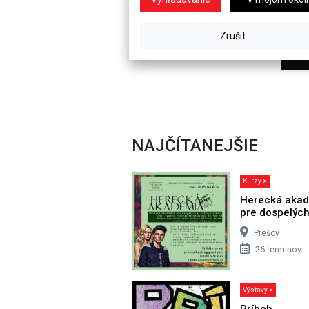
NAJČÍTANEJŠIE
Kurzy >
Herecká aka
pre dospelýc
Prešov
26 termínov
Výstavy >
Príbeh