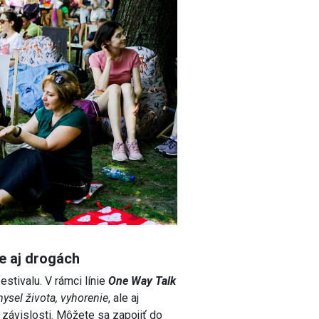
ne aj drogách
stivalu. V rámci línie
One Way Talk
mysel života, vyhorenie
, ale aj
 závislosti. Môžete sa zapojiť do