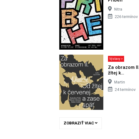
Nitra
226 termínov
Výstavy >
Za obrazom II
žltej k…
Martin
24 termínov
ZOBRAZIŤ VIAC