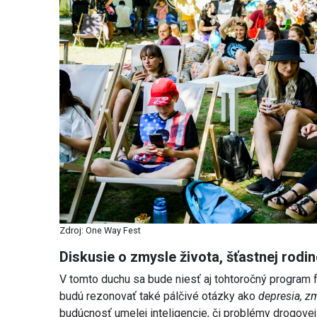
Zdroj: One Way Fest
Diskusie o zmysle života, šťastnej rodi
V tomto duchu sa bude niesť aj tohtoročný program fe
budú rezonovať také pálčivé otázky ako
depresia, z
budúcnosť umelej inteligencie, či problémy drogovej