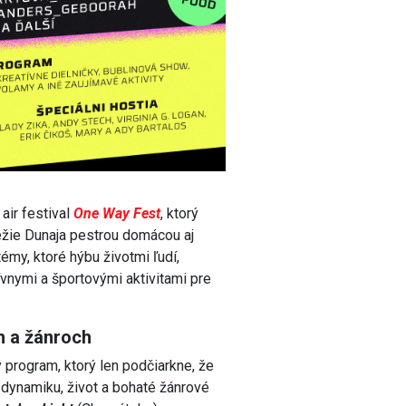
air festival
One Way Fest
, ktorý
ežie Dunaja pestrou domácou aj
my, ktoré hýbu životmi ľudí,
tívnymi a športovými aktivitami pre
h a žánroch
 program, ktorý len podčiarkne, že
 dynamiku, život a bohaté žánrové