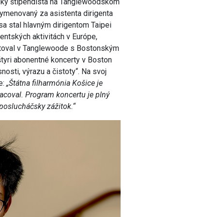
ntský štipendista na Tanglewoodskom
ymenovaný za asistenta dirigenta
a stal hlavným dirigentom Taipei
entských aktivitách v Európe,
utoval v Tanglewoode s Bostonským
štyri abonentné koncerty v Boston
nosti, výrazu a čistoty“. Na svoj
e:
„
Štátna filharmónia Košice je
acoval. Program koncertu je plný
 poslucháčsky zážitok.“