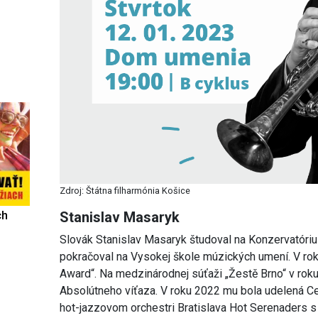
Zdroj: Štátna filharmónia Košice
ch
Stanislav Masaryk
Slovák Stanislav Masaryk študoval na Konzervatóriu 
pokračoval na Vysokej škole múzických umení. V ro
Award“. Na medzinárodnej súťaži „Žestě Brno“ v roku 
Absolútneho víťaza. V roku 2022 mu bola udelená Ce
hot-jazzovom orchestri Bratislava Hot Serenaders 