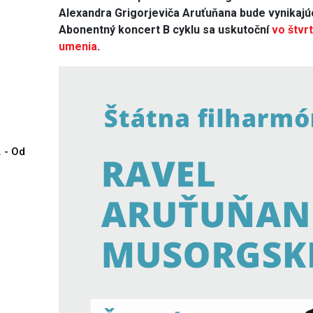
Alexandra Grigorjeviča Aruťuňana bude vynikajúc
Abonentný koncert B cyklu sa uskutoční
vo štvr
umenia
.
. - Od