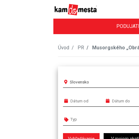
PODUJAT
Úvod
PR
Musorgského „Obrázk
Slovensko
V mojom okolí