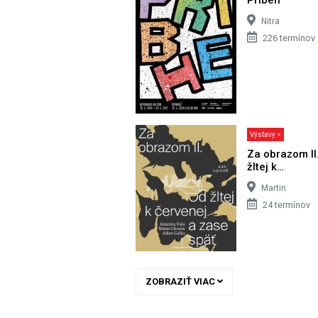
Nitra
226 termínov
Výstavy >
Za obrazom II
žltej k…
Martin
24 termínov
ZOBRAZIŤ VIAC