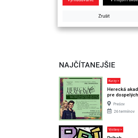
NAJČÍTANEJŠIE
Kurzy >
Herecká aka
pre dospelýc
Prešov
26 termínov
Výstavy >
Príbeh