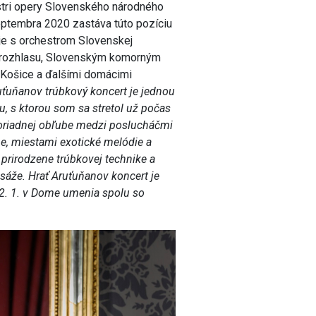
stri opery Slovenského národného
septembra 2020 zastáva túto pozíciu
uje s orchestrom Slovenskej
 rozhlasu, Slovenským komorným
 Košice a ďalšími domácimi
uťuňanov trúbkový koncert je jednou
u, s ktorou som sa stretol už počas
moriadnej obľube medzi poslucháčmi
ne, miestami exotické melódie a
 prirodzene trúbkovej technike a
sáže. Hrať Aruťuňanov koncert je
12. 1. v Dome umenia spolu so