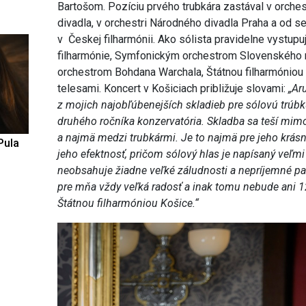
Bartošom. Pozíciu prvého trubkára zastával v orche
divadla, v orchestri Národného divadla Praha a od 
v Českej filharmónii. Ako sólista pravidelne vystup
filharmónie, Symfonickým orchestrom Slovenského
orchestrom Bohdana Warchala, Štátnou filharmóniou
telesami. Koncert v Košiciach približuje slovami:
„Ar
z mojich najobľúbenejších skladieb pre sólovú trúbk
druhého ročníka konzervatória. Skladba sa teší mi
a najmä medzi trubkármi. Je to najmä pre jeho krás
Pula
jeho efektnosť, pričom sólový hlas je napísaný veľmi
neobsahuje žiadne veľké záludnosti a nepríjemné pa
pre mňa vždy veľká radosť a inak tomu nebude ani 
Štátnou filharmóniou Košice.“