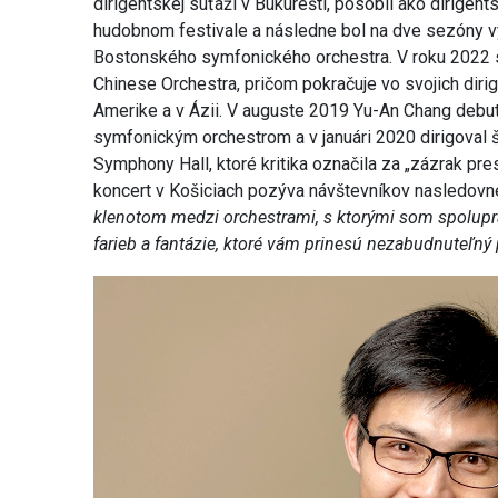
dirigentskej súťaži v Bukurešti, pôsobil ako dirige
hudobnom festivale a následne bol na dve sezóny v
Bostonského symfonického orchestra. V roku 2022 s
Chinese Orchestra, pričom pokračuje vo svojich dirig
Amerike a v Ázii. V auguste 2019 Yu-An Chang deb
symfonickým orchestrom a v januári 2020 dirigoval 
Symphony Hall, ktoré kritika označila za „zázrak pres
koncert v Košiciach pozýva návštevníkov nasledovn
klenotom medzi orchestrami, s ktorými som spolupr
farieb a fantázie, ktoré vám prinesú nezabudnuteľný