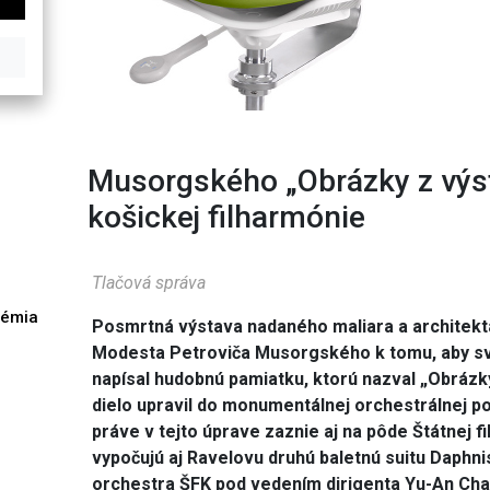
Musorgského „Obrázky z výs
košickej filharmónie
Tlačová správa
démia
Posmrtná výstava nadaného maliara a architekt
h
Modesta Petroviča Musorgského k tomu, aby sv
napísal hudobnú pamiatku, ktorú nazval „Obrázk
dielo upravil do monumentálnej orchestrálnej p
práve v tejto úprave zaznie aj na pôde Štátnej f
vypočujú aj Ravelovu druhú baletnú suitu Daphnis
orchestra ŠFK pod vedením dirigenta Yu-An Cha