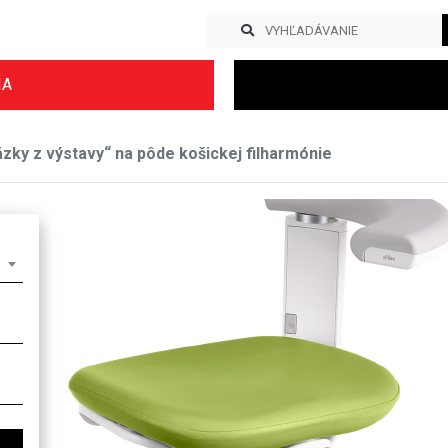
IA
y z výstavy“ na pôde košickej filharmónie
Previous