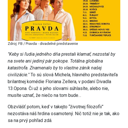
Zdroj: FB / Pravda - divadelné predstavenie
"Keby si ľudia jedného dňa prestali klamať, nezostal by
na svete ani jediný pár pokope. Totálna globálna
katastrofa. Znamenalo by to vlastne zánik našej
civilizácie."
To sú slová Michela, hlavného predstaviteľa
brilantnej komédie Floriana Zellera, v podaní Divadla
13.Opona. Či už s jeho slovami súhlasíte, alebo nie,
musíte uznať, že niečo na tom bude…
Obzvlášť potom, keď v takejto “životnej filozofii”
nezostáva náš hrdina osamotený. Nič totiž nie je tak, ako
sa na prvý pohľad zdá.