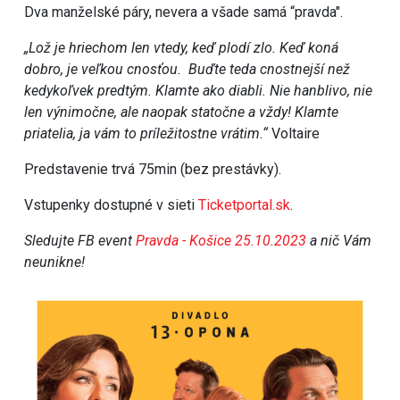
Dva manželské páry, nevera a všade samá “pravda".
„Lož je hriechom len vtedy, keď plodí zlo. Keď koná
dobro, je veľkou cnosťou. Buďte teda cnostnejší než
kedykoľvek predtým. Klamte ako diabli. Nie hanblivo, nie
len výnimočne, ale naopak statočne a vždy! Klamte
priatelia, ja vám to príležitostne vrátim.“
Voltaire
Predstavenie trvá 75min (bez prestávky).
Vstupenky dostupné v sieti
Ticketportal.sk
.
Sledujte FB event
Pravda - Košice 25.10.2023
a nič Vám
neunikne!