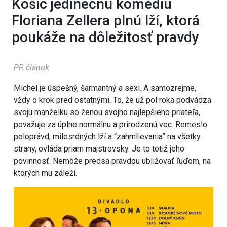
Košíc jedinečnú komédiu
Floriana Zellera plnú lží, ktorá
poukáže na dôležitosť pravdy
PR článok
Michel je úspešný, šarmantný a sexi. A samozrejme,
vždy o krok pred ostatnými. To, že už pol roka podvádza
svoju manželku so ženou svojho najlepšieho priateľa,
považuje za úplne normálnu a prirodzenú vec. Remeslo
poloprávd, milosrdných lží a “zahmlievania” na všetky
strany, ovláda priam majstrovsky. Je to totiž jeho
povinnosť. Nemôže predsa pravdou ubližovať ľuďom, na
ktorých mu záleží.