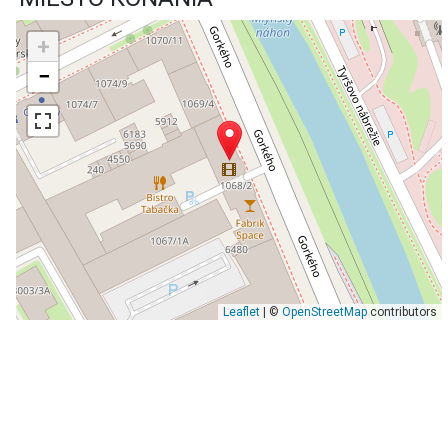
+
−
Leaflet
| ©
OpenStreetMap
contributors