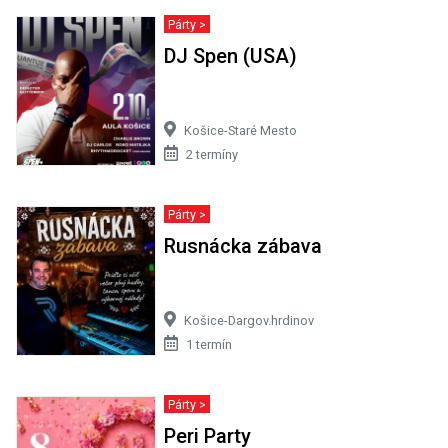
Párty >
DJ Spen (USA)
Košice-Staré Mesto
2 termíny
Párty >
Rusnácka zábava
Košice-Dargov.hrdinov
1 termín
Párty >
Peri Party