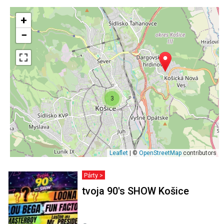
+
−
3
Leaflet
| ©
OpenStreetMap
contributors
Párty >
tvoja 90's SHOW Košice