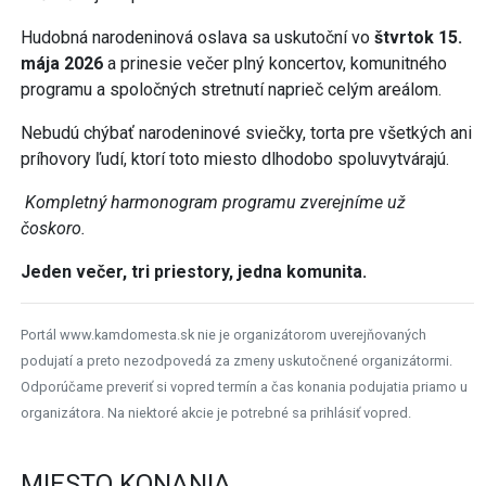
Hudobná narodeninová oslava sa uskutoční vo
štvrtok 15.
mája 2026
a prinesie večer plný koncertov, komunitného
programu a spoločných stretnutí naprieč celým areálom.
Nebudú chýbať narodeninové sviečky, torta pre všetkých ani
príhovory ľudí, ktorí toto miesto dlhodobo spoluvytvárajú.
Kompletný harmonogram programu zverejníme už
čoskoro.
Jeden večer, tri priestory, jedna komunita.
Portál www.kamdomesta.sk nie je organizátorom uverejňovaných
podujatí a preto nezodpovedá za zmeny uskutočnené organizátormi.
Odporúčame preveriť si vopred termín a čas konania podujatia priamo u
organizátora. Na niektoré akcie je potrebné sa prihlásiť vopred.
MIESTO KONANIA