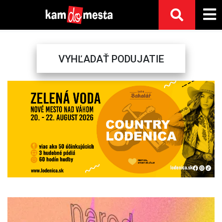
VYHĽADAŤ PODUJATIE
Previous
Next