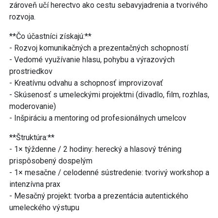
zároveň učí herectvo ako cestu sebavyjadrenia a tvorivého
rozvoja.
**Čo účastníci získajú:**
- Rozvoj komunikačných a prezentačných schopností
- Vedomé využívanie hlasu, pohybu a výrazových
prostriedkov
- Kreatívnu odvahu a schopnosť improvizovať
- Skúsenosť s umeleckými projektmi (divadlo, film, rozhlas,
moderovanie)
- Inšpiráciu a mentoring od profesionálnych umelcov
**Štruktúra:**
- 1× týždenne / 2 hodiny: herecký a hlasový tréning
prispôsobený dospelým
- 1× mesačne / celodenné sústredenie: tvorivý workshop a
intenzívna prax
- Mesačný projekt: tvorba a prezentácia autentického
umeleckého výstupu