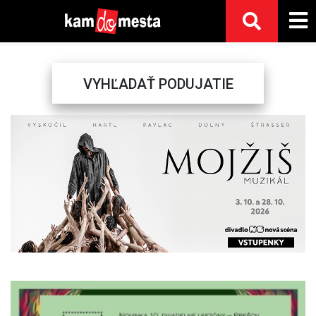
VYHĽADAŤ PODUJATIE
Previous
Next