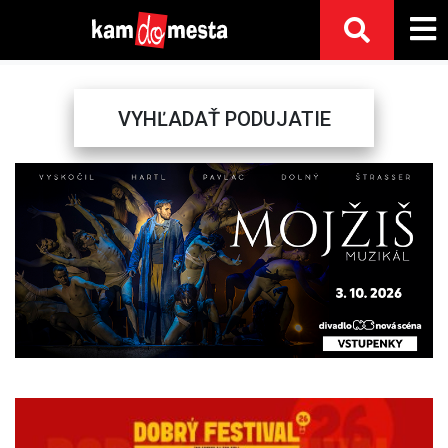
VYHĽADAŤ PODUJATIE
Previous
Next