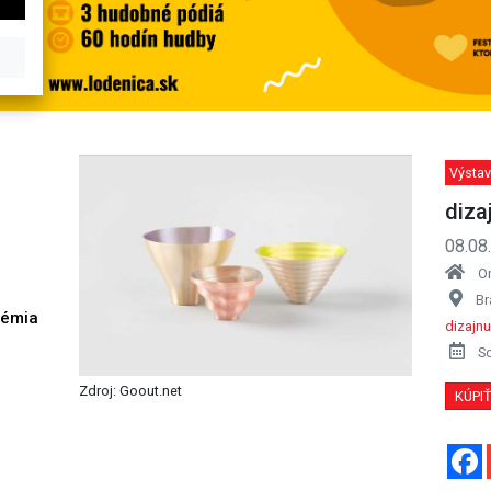
Výstav
diza
08.08
O
Br
démia
dizajnu
h
S
Zdroj: Goout.net
KÚPI