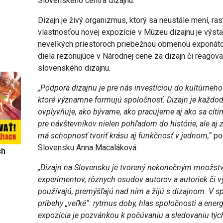
Slovenského centra dizajnu.
Dizajn je živý organizmus, ktorý sa neustále mení, rast
vlastnosťou novej expozície v Múzeu dizajnu je výs
neveľkých priestoroch priebežnou obmenou exponátov 
diela rezonujúce v Národnej cene za dizajn či reago
slovenského dizajnu.
„Podpora dizajnu je pre nás investíciou do kultúrneho
ktoré významne formujú spoločnosť. Dizajn je každo
ovplyvňuje, ako bývame, ako pracujeme aj ako sa cíti
pre návštevníkov nielen pohľadom do histórie, ale aj 
má schopnosť tvoriť krásu aj funkčnosť v jednom,“
pov
Slovensku Anna Macaláková.
ch
„Dizajn na Slovensku je tvorený nekonečným množstvo
experimentov, rôznych osudov autorov a autoriek či výro
používajú, premýšľajú nad ním a žijú s dizajnom. V sp
príbehy „veľké“: rytmus doby, hlas spoločnosti a energ
expozícia je pozvánkou k počúvaniu a sledovaniu tých