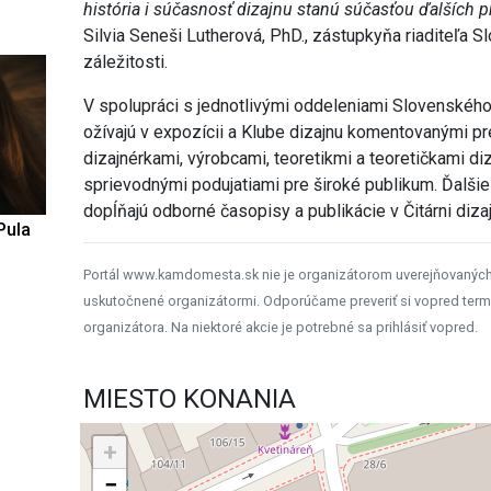
história i súčasnosť dizajnu stanú súčasťou ďalších 
Silvia Seneši Lutherová, PhD., zástupkyňa riaditeľa 
záležitosti.
V spolupráci s jednotlivými oddeleniami Slovenskéh
ožívajú v expozícii a Klube dizajnu komentovanými pr
dizajnérkami, výrobcami, teoretikmi a teoretičkami di
sprievodnými podujatiami pre široké publikum. Ďalšie
dopĺňajú odborné časopisy a publikácie v Čitárni diza
Pula
Portál www.kamdomesta.sk nie je organizátorom uverejňovanýc
uskutočnené organizátormi. Odporúčame preveriť si vopred term
organizátora. Na niektoré akcie je potrebné sa prihlásiť vopred.
MIESTO KONANIA
+
−