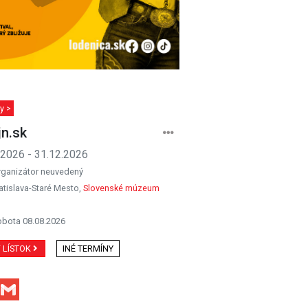
y >
jn.sk
.2026 - 31.12.2026
rganizátor neuvedený
atislava-Staré Mesto,
Slovenské múzeum
obota 08.08.2026
Ť LÍSTOK
INÉ TERMÍNY
Facebook
Gmail