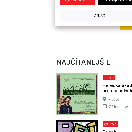
NAJČÍTANEJŠIE
Kurzy >
Herecká aka
pre dospelýc
Prešov
24 termínov
Výstavy >
Príbeh