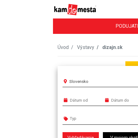
PODUJAT
Úvod
Výstavy
dizajn.sk
Slovensko
V mojom okolí