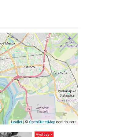
Leaflet
| ©
OpenStreetMap
contributors
Výstavy >