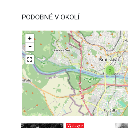
PODOBNÉ V OKOLÍ
+
−
2
Výstavy >