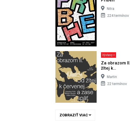
Nitra
224 termínov
Výstavy >
Za obrazom II
žltej k…
Martin
22 termínov
ZOBRAZIŤ VIAC