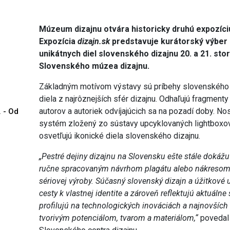
Múzeum dizajnu otvára historicky druhú expozíci
Expozícia
dizajn.sk
predstavuje kurátorský výber
unikátnych diel slovenského dizajnu 20. a 21. sto
Slovenského múzea dizajnu.
Základným motívom výstavy sú príbehy slovenského d
diela z najrôznejších sfér dizajnu. Odhaľujú fragment
autorov a autoriek odvíjajúcich sa na pozadí doby. 
. - Od
systém zložený zo sústavy upcyklovaných lightboxov
osvetľujú ikonické diela slovenského dizajnu.
„Pestré dejiny dizajnu na Slovensku ešte stále doká
ručne spracovaným návrhom plagátu alebo nákresom v
sériovej výroby. Súčasný slovenský dizajn a úžitkov
cesty k vlastnej identite a zároveň reflektujú aktuál
profilujú na technologických inováciách a najnovšíc
tvorivým potenciálom, tvarom a materiálom,“
povedal 