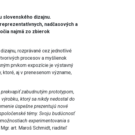
u slovenského dizajnu.
 reprezentatívnych, nadčasových a
ročia najmä zo zbierok
izajnu, rozprávané cez jednotlivé
y tvorivých procesov a myšlienok
Nosným prvkom expozície je výstavný
, ktoré, aj v prenesenom význame,
žu prekvapiť zabudnutým prototypom,
ýrobku, ktorý sa nikdy nedostal do
é umenie úspešne prezentujú nové
ne spoločenské témy. Svoju budúcnosť
h možnostiach experimentovania s
Mgr. art. Maroš Schmidt, riaditeľ