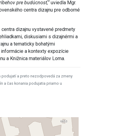
príbehov pre budúcnosť,“
uviedla Mgr.
Slovenského centra dizajnu pre odborné
o centra dizajnu vystavené predmety
ehliadkami, diskusiami s dizajnérmi a
zajnu a tematicky bohatými
 informácie a kontexty expozície
jnu a Knižnica materiálov Loma.
h podujatí a preto nezodpovedá za zmeny
ín a čas konania podujatia priamo u