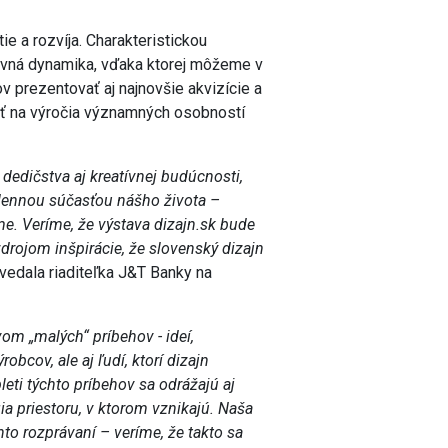
ie a rozvíja. Charakteristickou
tavná dynamika, vďaka ktorej môžeme v
prezentovať aj najnovšie akvizície a
vať na výročia významných osobností
 dedičstva aj kreatívnej budúcnosti,
dennou súčasťou nášho života –
me. Veríme, že výstava dizajn.sk bude
zdrojom inšpirácie, že slovenský dizajn
edala riaditeľka J&T Banky na
m „malých“ príbehov - ideí,
bcov, ale aj ľudí, ktorí dizajn
leti týchto príbehov sa odrážajú aj
ia priestoru, v ktorom vznikajú. Naša
to rozprávaní – veríme, že takto sa