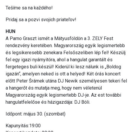
Tešíme sa na každého!
Pridaj sa a pozvi svojich priateľov!
HUN
A Parno Graszt ismét a Mátyusföldön a 3. ZELY Fest
rendezvény keretében. Magyarország egyik legismertebb
és legsikeresebb zenekara Felsőszeliben lép fel! Készülj
fel egy igazi nyárnyitóra, ahol a hangulat garantált és
fergeteges buli készül! Kiderül ki lesz nálunk is „Boldog
igazán“, amelyen neked is ott a helyed! Két órás koncert
előtt Peter Šrámek utána DJ Newik személyesen tekeri fel
a hangerőt és mutatja meg, hogy nem véletenül
Magyarország egyik legismertebb DJ-je. Az est további
hangulatfelelőse és házigazdája: DJ Bóli.
Időpont: május 30. (szombat)
Kapunyitás:19:00