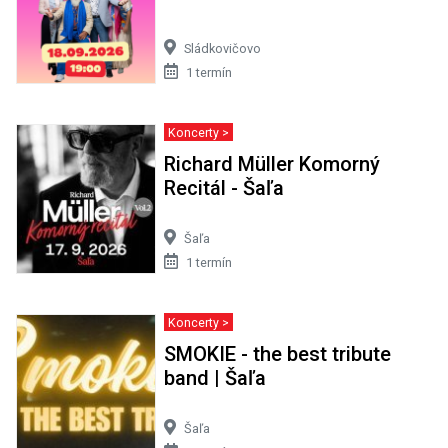
Sládkovičovo
1 termín
Koncerty >
Richard Müller Komorný
Recitál - Šaľa
Šaľa
1 termín
Koncerty >
SMOKIE - the best tribute
band | Šaľa
Šaľa