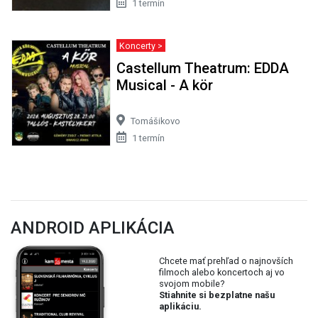
1 termín
Koncerty >
Castellum Theatrum: EDDA
Musical - A kör
Tomášikovo
1 termín
ANDROID APLIKÁCIA
Chcete mať prehľad o najnovších
filmoch alebo koncertoch aj vo
svojom mobile?
Stiahnite si bezplatne našu
aplikáciu.