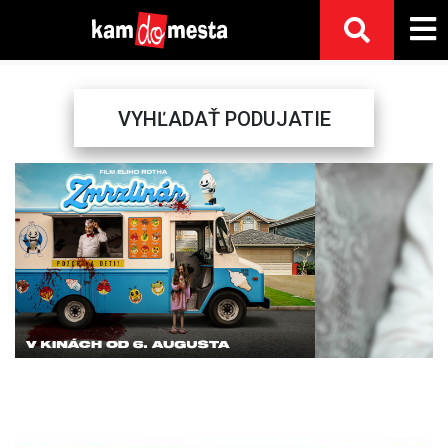
VYHĽADAŤ PODUJATIE
Previous
Next