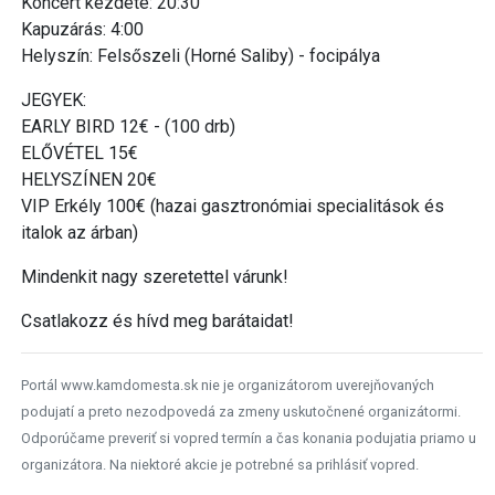
Koncert kezdete: 20:30
Kapuzárás: 4:00
Helyszín: Felsőszeli (Horné Saliby) - focipálya
JEGYEK:
EARLY BIRD 12€ - (100 drb)
ELŐVÉTEL 15€
HELYSZÍNEN 20€
VIP Erkély 100€ (hazai gasztronómiai specialitások és
italok az árban)
Mindenkit nagy szeretettel várunk!
Csatlakozz és hívd meg barátaidat!
Portál www.kamdomesta.sk nie je organizátorom uverejňovaných
podujatí a preto nezodpovedá za zmeny uskutočnené organizátormi.
Odporúčame preveriť si vopred termín a čas konania podujatia priamo u
organizátora. Na niektoré akcie je potrebné sa prihlásiť vopred.