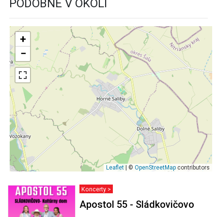
PODOBNÉ V OKOLÍ
+
−
Leaflet
| ©
OpenStreetMap
contributors
Koncerty >
Apostol 55 - Sládkovičovo