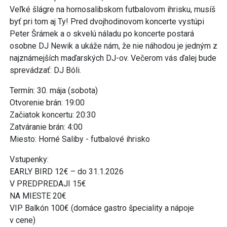
Veľké šlágre na hornosalibskom futbalovom ihrisku, musíš
byť pri tom aj Ty! Pred dvojhodinovom koncerte vystúpi
Peter Šrámek a o skvelú náladu po koncerte postará
osobne DJ Newik a ukáže nám, že nie náhodou je jedným z
najznámejších maďarských DJ-ov. Večerom vás ďalej bude
sprevádzať: DJ Bóli.
Termín: 30. mája (sobota)
Otvorenie brán: 19:00
Začiatok koncertu: 20:30
Zatváranie brán: 4:00
Miesto: Horné Saliby - futbalové ihrisko
Vstupenky:
EARLY BIRD 12€ – do 31.1.2026
V PREDPREDAJI 15€
NA MIESTE 20€
VIP Balkón 100€ (domáce gastro špeciality a nápoje
v cene)