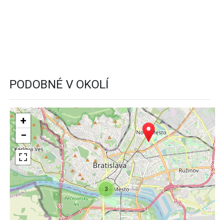
PODOBNÉ V OKOLÍ
+
−
3