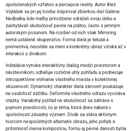
spoločenských vzťahov a percepcie reality. Autor Aleš
Vojtášek sa pri jej tvorbe inšpiroval zbierkou diel Galérie
Nedbalka, kde maľby prirodzene odrážali svoju dobu a
zachytávali skutočnosť pevne na plátno, často s jemným
autorským posunom. Na rozdiel od nich však Mirroring
nemá ustálené skupenstvo. Forma diela je tekutá a
premenlivá, neustále sa mení a konkrétny obraz vzniká až v
interakcii s divákom.
Inštalácia vytvára interaktívny dialóg medzi priestorom a
návštevníkom, odhaľuje rozličné uhly pohľadu a podnecuje
introspektívne vnímanie vlastného miesta v kolektívnej
skúsenosti. Dynamický charakter diela zároveň poukazuje
na osobitosť zážitku. Deformita vlastného odrazu vyvoláva
otázky. Variabilný pohľad na skutočnosť sa zahráva s
pojmom pravdivosti, čo je téma, ktorá dnes naberá v
spoločnosti zásadný význam. Divák sa stáva aktívnym
tvorcom nespočetných alternatív obrazu, jeho pohyb a
prítomnosť menia kompozíciu, formu aj pevné danosti bytia