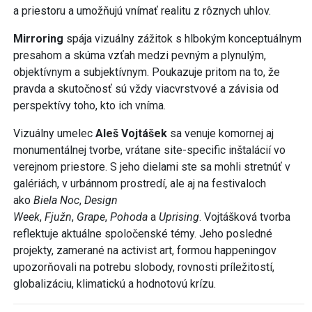
a priestoru a umožňujú vnímať realitu z rôznych uhlov.
Mirroring
spája vizuálny zážitok s hlbokým konceptuálnym
presahom a skúma vzťah medzi pevným a plynulým,
objektívnym a subjektívnym. Poukazuje pritom na to, že
pravda a skutočnosť sú vždy viacvrstvové a závisia od
perspektívy toho, kto ich vníma.
Vizuálny umelec
Aleš Vojtášek
sa venuje komornej aj
monumentálnej tvorbe, vrátane site-specific inštalácií vo
verejnom priestore. S jeho dielami ste sa mohli stretnúť v
galériách, v urbánnom prostredí, ale aj na festivaloch
ako
Biela Noc
,
Design
Week
,
Fjužn
,
Grape
,
Pohoda
a
Uprising
. Vojtášková tvorba
reflektuje aktuálne spoločenské témy. Jeho posledné
projekty, zamerané na activist art, formou happeningov
upozorňovali na potrebu slobody, rovnosti príležitostí,
globalizáciu, klimatickú a hodnotovú krízu.