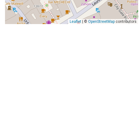
Leaflet
| ©
OpenStreetMap
contributors