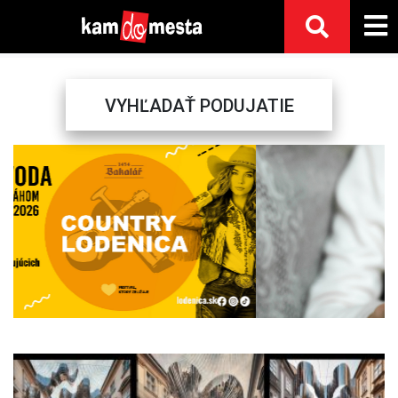
VYHĽADAŤ PODUJATIE
Previous
Next