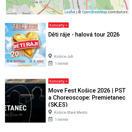
Leaflet
| ©
OpenStreetMap
contributors
Koncerty >
Děti ráje - halová tour 2026
Košice-Juh
1 termín
Koncerty >
Move Fest Košice 2026 | PST
a Choreoscope: Premietanec
(SK,ES)
Košice-Staré Mesto
1 termín