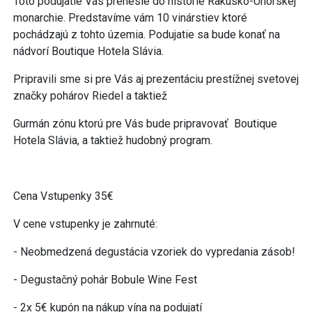
Toto podujatie Vás prenesie do histórie Rakúsko-Uhorskej
monarchie. Predstavíme vám 10 vinárstiev ktoré
pochádzajú z tohto územia. Podujatie sa bude konať na
nádvorí Boutique Hotela Slávia.
Pripravili sme si pre Vás aj prezentáciu prestížnej svetovej
značky pohárov Riedel a taktiež
Gurmán zónu ktorú pre Vás bude pripravovať Boutique
Hotela Slávia, a taktiež hudobný program.
Cena Vstupenky 35€
V cene vstupenky je zahrnuté:
- Neobmedzená degustácia vzoriek do vypredania zásob!
- Degustačný pohár Bobule Wine Fest
- 2x 5€ kupón na nákup vína na podujatí