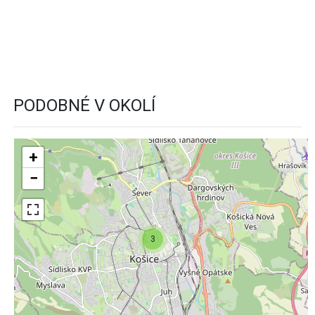
PODOBNÉ V OKOLÍ
+
−
3