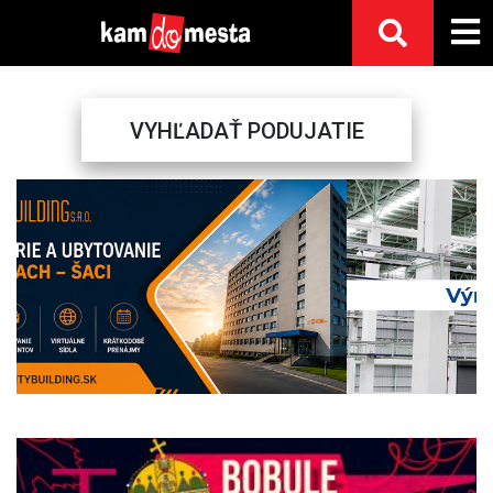
VYHĽADAŤ PODUJATIE
Previous
Next