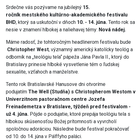
Srdečne vás pozývame na jubilejný
15.
ročník
mestského kultúrno-akademického
festivalu
BHD
, ktorý sa uskutoční v dňoch
10. - 14. júna.
Tento rok sa
nesie v znamení hlbokej a naliehavej témy:
Nová nádej.
Máme radosť, že tohtoročným headlinerom festivalu bude
Christopher West
, významný americký katolícky teológ a
odborník na „teológiu tela“ pápeža Jána Pavla II., ktorý do
Bratislavy prinesie hlboké vysvetlenie tém o ľudskej
sexualite, vzťahoch a manželstve.
Tento rok Bratislavské Hanusove dni otvoríme
podujatím
The Well (Studňa) s Christopherom Westom
v
Univerzitnom pastoračnom centre Jozefa
Freinademetza v Bratislave, týždeň pred festivalom -
už 4. júna.
Pôjde o podujatie, ktoré prepája teológiu tela s
hlbokou skúsenosťou Božej prítomnosti a vyvrcholí
spoločnou adoráciou. Následne bude festival pokračovať
od 10. do 14. júna v Pálffyho paláci.