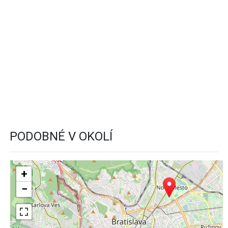
PODOBNÉ V OKOLÍ
+
−