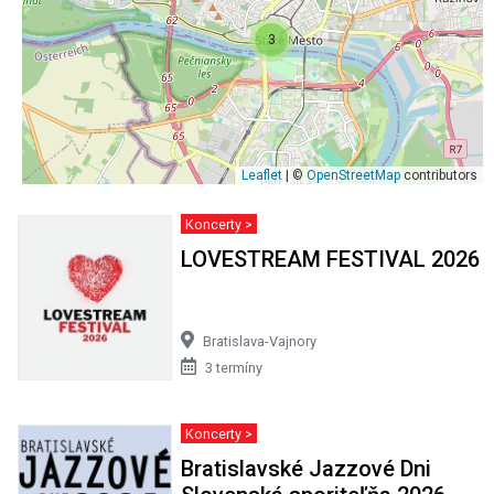
3
Leaflet
| ©
OpenStreetMap
contributors
Koncerty >
LOVESTREAM FESTIVAL 2026
Bratislava-Vajnory
3 termíny
Koncerty >
Bratislavské Jazzové Dni