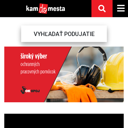
VYHĽADAŤ PODUJATIE
Previous
Next