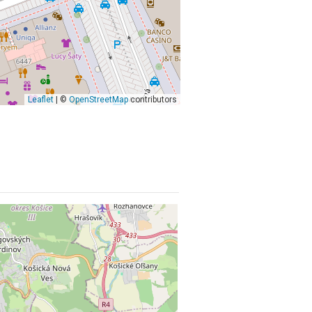
Leaflet
| ©
OpenStreetMap
contributors