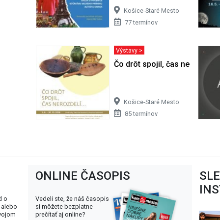
Košice-Staré Mesto
77 termínov
Výstavy >
Čo drôt spojil, čas nerozdelí
Košice-Staré Mesto
85 termínov
ONLINE ČASOPIS
SL
IN
d o
Vedeli ste, že náš časopis
 alebo
si môžete bezplatne
svojom
prečítať aj online?