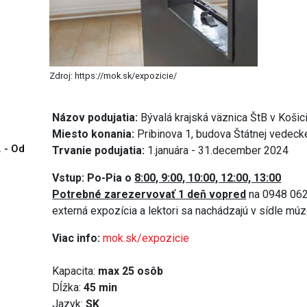
Zdroj: https://mok.sk/expozicie/
Názov podujatia:
Bývalá krajská väznica ŠtB v Košic
Miesto konania:
Pribinova 1, budova Štátnej vedecke
. - Od
Trvanie podujatia:
1.januára - 31.december 2024
Vstup: Po-Pia o
8:00, 9:00, 10:00, 12:00, 13:00
Potrebné zarezervovať 1 deň vopred
na 0948 06
externá expozícia a lektori sa nachádzajú v sídle m
Viac info:
mok.sk/expozicie
Kapacita:
max 25 osôb
Dĺžka:
45 min
Jazyk:
SK