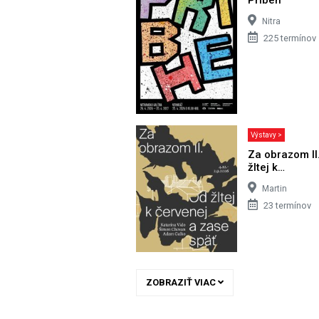
Nitra
225 termínov
Výstavy >
Za obrazom II
žltej k…
Martin
23 termínov
ZOBRAZIŤ VIAC