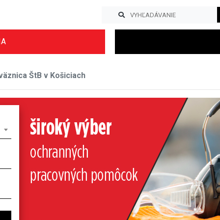
IA
väznica ŠtB v Košiciach
Previous