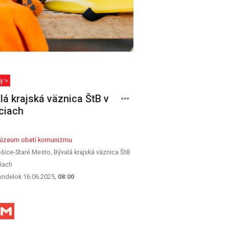
y >
lá krajská väznica ŠtB v
ciach
úzeum obetí komunizmu
šice-Staré Mesto, Bývalá krajská väznica ŠtB
iach
ondelok 16.06.2025,
08:00
Facebook
Gmail