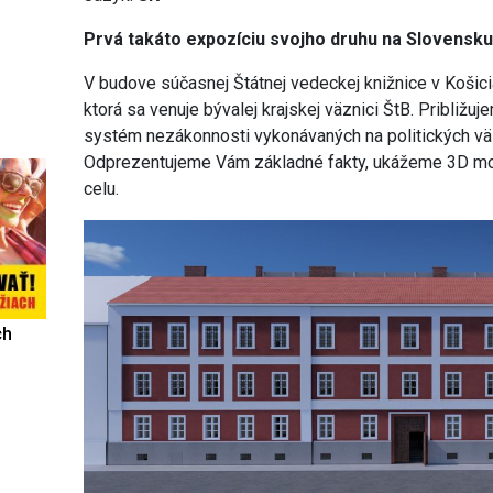
Prvá takáto expozíciu svojho druhu na Slovensku
V budove súčasnej Štátnej vedeckej knižnice v Košic
ktorá sa venuje bývalej krajskej väznici ŠtB. Približu
systém nezákonnosti vykonávaných na politických v
Odprezentujeme Vám základné fakty, ukážeme 3D mo
celu.
ch