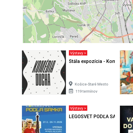
Výstavy >
Stála expozícia - Komédia d
Košice-Staré Mesto
119 termínov
Výstavy >
LEGOSVET PODĽA SAMKA