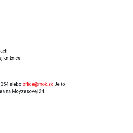
iach
j knižnice
2054 alebo
office@mok.sk
Je to
úzea na Moyzesovej 24.