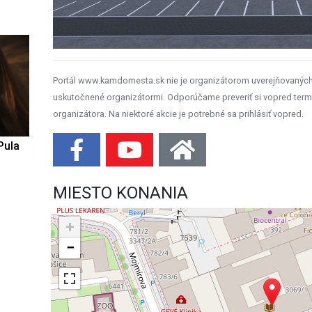
Portál www.kamdomesta.sk nie je organizátorom uverejňovanýc
uskutočnené organizátormi. Odporúčame preveriť si vopred term
organizátora. Na niektoré akcie je potrebné sa prihlásiť vopred.
Pula
MIESTO KONANIA
+
−