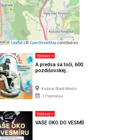
Leaflet
| ©
OpenStreetMap
contributors
Výstavy >
ucha
A predsa sa točí, 600 rokov
pozdišovskej…
Košice-Staré Mesto
17 termínov
Výstavy >
VAŠE OKO DO VESMÍRU