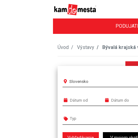
PODUJAT
Úvod
Výstavy
Bývalá krajská 
Slovensko
V mojom okolí