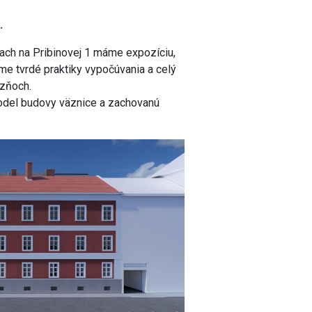
.
iach na Pribinovej 1 máme expozíciu,
jeme tvrdé praktiky vypočúvania a celý
äzňoch.
del budovy väznice a zachovanú