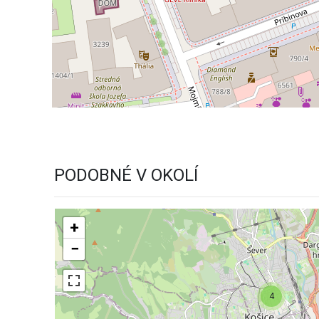
PODOBNÉ V OKOLÍ
+
−
4