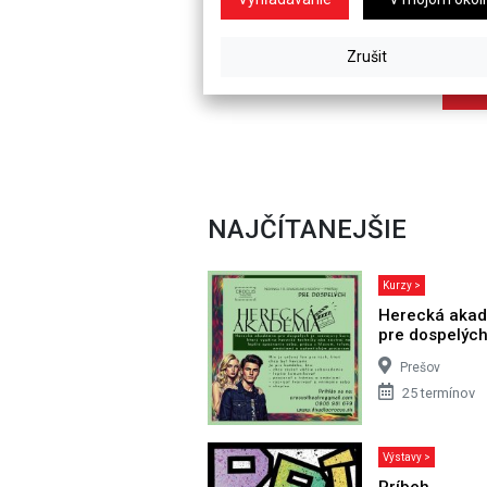
NAJČÍTANEJŠIE
Kurzy >
Herecká aka
pre dospelýc
Prešov
25 termínov
Výstavy >
Príbeh