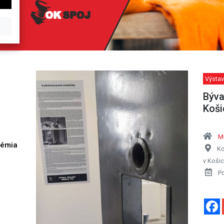
Výstav
Býva
Koši
M
démia
Ko
h
v Košic
P