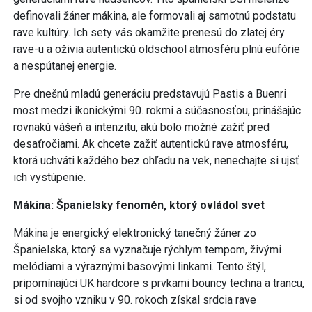
definovali žáner mákina, ale formovali aj samotnú podstatu
rave kultúry. Ich sety vás okamžite prenesú do zlatej éry
rave-u a oživia autentickú oldschool atmosféru plnú eufórie
a nespútanej energie.
Pre dnešnú mladú generáciu predstavujú Pastis a Buenri
most medzi ikonickými 90. rokmi a súčasnosťou, prinášajúc
rovnakú vášeň a intenzitu, akú bolo možné zažiť pred
desaťročiami. Ak chcete zažiť autentickú rave atmosféru,
ktorá uchváti každého bez ohľadu na vek, nenechajte si ujsť
ich vystúpenie.
Mákina: Španielsky fenomén, ktorý ovládol svet
Mákina je energický elektronický tanečný žáner zo
Španielska, ktorý sa vyznačuje rýchlym tempom, živými
melódiami a výraznými basovými linkami. Tento štýl,
pripomínajúci UK hardcore s prvkami bouncy techna a trancu,
si od svojho vzniku v 90. rokoch získal srdcia rave