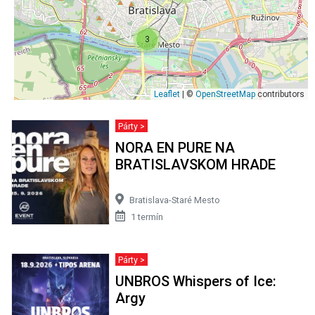
3
Leaflet
| ©
OpenStreetMap
contributors
Párty >
NORA EN PURE NA
BRATISLAVSKOM HRADE
Bratislava-Staré Mesto
1 termín
Párty >
UNBROS Whispers of Ice:
Argy