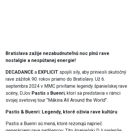
Bratislava zažije nezabudnuteľnú noc plnú rave
nostalgie a nespútanej energie!
DECADANCE
a
EXPLICIT
spojili sily, aby priniesli skutočný
rave zážitok 90. rokov priamo do Bratislavy. Už 6.
septembra 2024 v MMC privítame legendy španielskej rave
scény, DJov
Pastis
a
Buenri
, ktorí sa predstavia v rámci
svojej svetovej tour "Mákina All Around the World".
Pastis & Buenri: Legendy, ktoré oživia rave kultúru
Pastis a Buenri sú mená, ktoré rezonujú naprieč
generáciami rave nadšencov. Títo španielski DJi nielenže