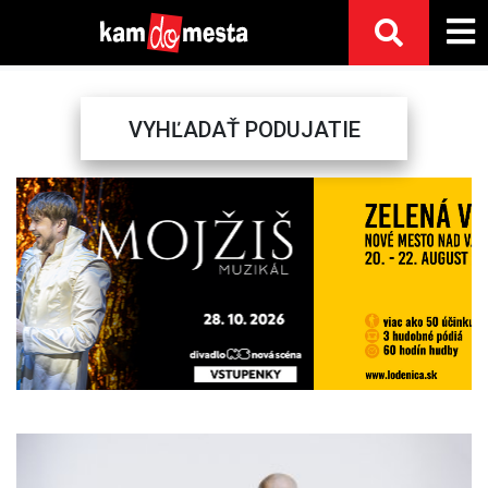
VYHĽADAŤ PODUJATIE
Previous
Next