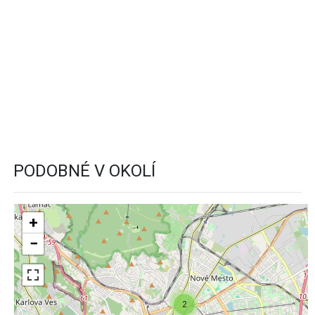
PODOBNÉ V OKOLÍ
+
−
2