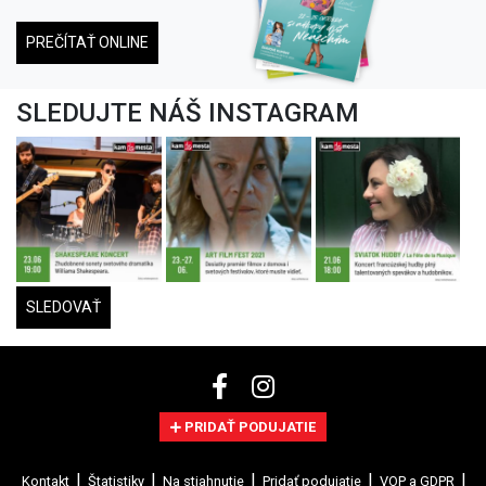
PREČÍTAŤ ONLINE
SLEDUJTE NÁŠ INSTAGRAM
SLEDOVAŤ
PRIDAŤ PODUJATIE
Kontakt
Štatistiky
Na stiahnutie
Pridať podujatie
VOP a GDPR