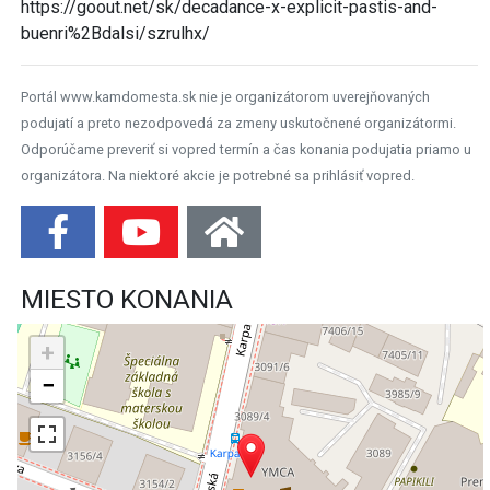
https://goout.net/sk/decadance-x-explicit-pastis-and-
buenri%2Bdalsi/szrulhx/
Portál www.kamdomesta.sk nie je organizátorom uverejňovaných
podujatí a preto nezodpovedá za zmeny uskutočnené organizátormi.
Odporúčame preveriť si vopred termín a čas konania podujatia priamo u
organizátora. Na niektoré akcie je potrebné sa prihlásiť vopred.
MIESTO KONANIA
+
−