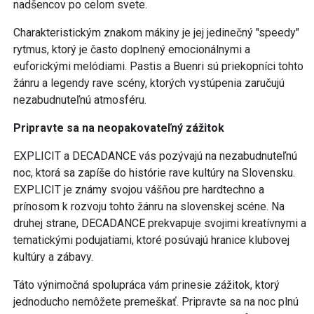
nadšencov po celom svete.
Charakteristickým znakom mákiny je jej jedinečný "speedy"
rytmus, ktorý je často doplnený emocionálnymi a
euforickými melódiami. Pastis a Buenri sú priekopníci tohto
žánru a legendy rave scény, ktorých vystúpenia zaručujú
nezabudnuteľnú atmosféru.
Pripravte sa na neopakovateľný zážitok
EXPLICIT a DECADANCE vás pozývajú na nezabudnuteľnú
noc, ktorá sa zapíše do histórie rave kultúry na Slovensku.
EXPLICIT je známy svojou vášňou pre hardtechno a
prínosom k rozvoju tohto žánru na slovenskej scéne. Na
druhej strane, DECADANCE prekvapuje svojimi kreatívnymi a
tematickými podujatiami, ktoré posúvajú hranice klubovej
kultúry a zábavy.
Táto výnimočná spolupráca vám prinesie zážitok, ktorý
jednoducho nemôžete premeškať. Pripravte sa na noc plnú