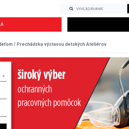
IA
eťom / Prechádzka výstavou detských Ateliérov
Previous