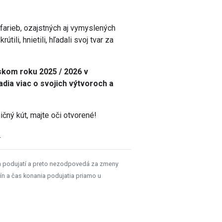
 farieb, ozajstných aj vymyslených
útili, hnietili, hľadali svoj tvar za
lskom roku 2025 / 2026 v
ia viac o svojich výtvoroch a
čný kút, majte oči otvorené!
.
h podujatí a preto nezodpovedá za zmeny
ín a čas konania podujatia priamo u