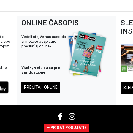
ONLINE ČASOPIS
SL
IN
d o
Vedeli ste, že náš časopis
 alebo
si môžete bezplatne
svojom
prečítať aj online?
atne
Všetky vydania su pre
vás dostupné
PREČÍTAŤ ONLINE
SLE
PRIDAŤ PODUJATIE