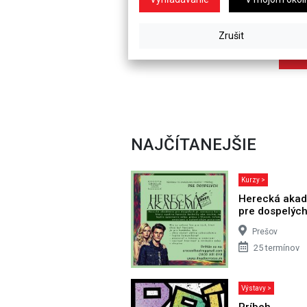
NAJČÍTANEJŠIE
Kurzy >
Herecká aka
pre dospelýc
Prešov
25 termínov
Výstavy >
Príbeh