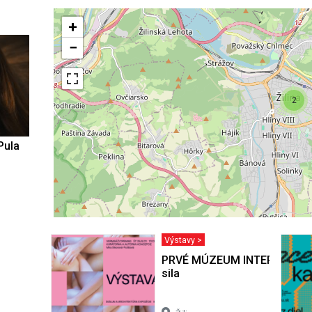
+
−
2
Pula
Výstavy >
PRVÉ MÚZEUM INTERMÉDIÍ III
sila