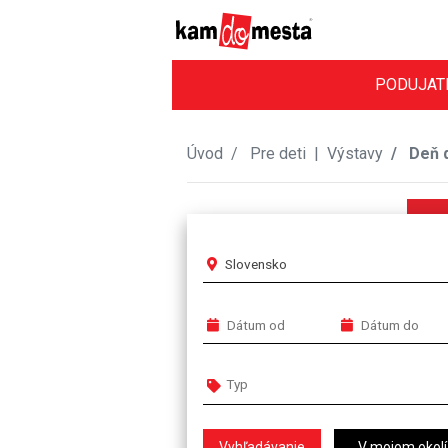
PODUJAT
Úvod
Pre deti
|
Výstavy
Deň d
Slovensko
V mojom okolí