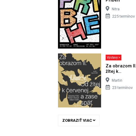
Nitra
225 termínov
Výstavy >
Za obrazom II
žltej k…
Martin
23 termínov
ZOBRAZIŤ VIAC