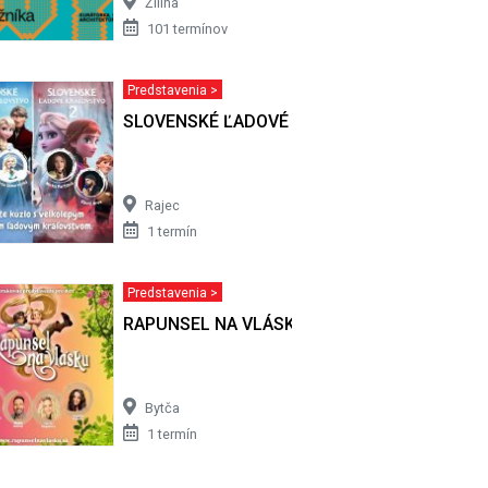
Žilina
101 termínov
Predstavenia >
VSTVO
SLOVENSKÉ ĽADOVÉ KRÁĽOVSTVO
Rajec
1 termín
Predstavenia >
RAPUNSEL NA VLÁSKU
Bytča
1 termín