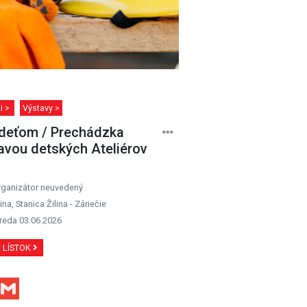
ti >
Výstavy >
deťom / Prechádzka
avou detských Ateliérov
rganizátor neuvedený
lina, Stanica Žilina - Záriečie
reda 03.06.2026
Ť LÍSTOK
Facebook
Gmail