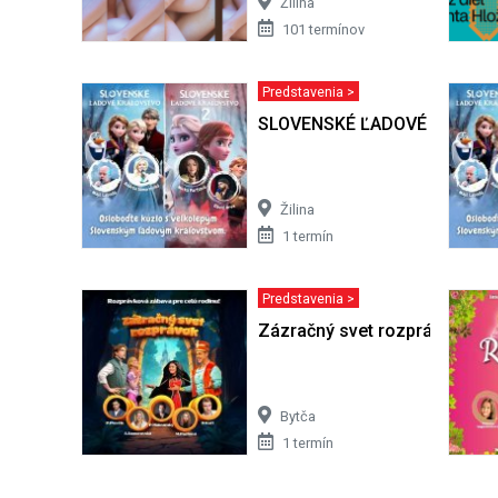
Žilina
101 termínov
Predstavenia >
SLOVENSKÉ ĽADOVÉ KRÁĽO
Žilina
1 termín
Predstavenia >
Zázračný svet rozprávok
Bytča
1 termín