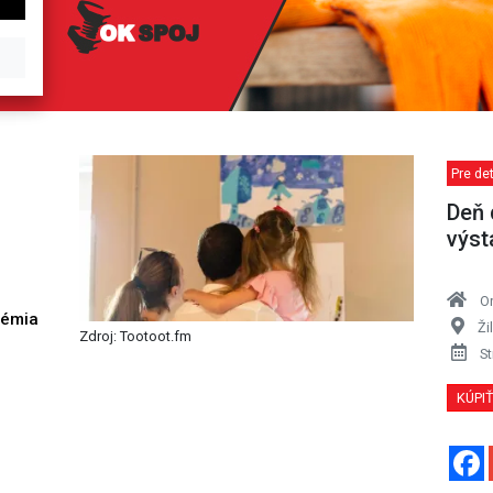
Pre de
Deň 
výst
O
démia
Ži
Zdroj: Tootoot.fm
h
St
KÚPI