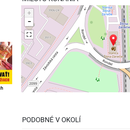
+
−
ch
PODOBNÉ V OKOLÍ