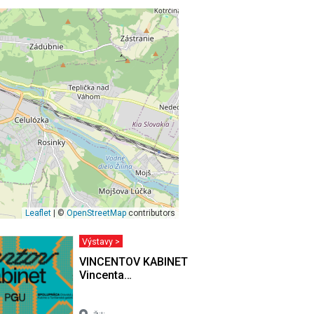
Leaflet
| ©
OpenStreetMap
contributors
Výstavy >
 / Nežná
VINCENTOV KABINET / Výber z diel
Vincenta…