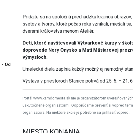
Pridajte sa na spoločnú prechádzku krajinou obrazov,
svetov a tvorov, ktoré počas roka vznikali, miešali sa, kr
dverami kráľovstva menom Ateliér.
Deti, ktoré navštevovali Výtvarkové kurzy v ško
doprovode Nory Onysko a Mati Mäsiarovej prezrad
výmysloch.
. - Od
Umelecké diela zaplnia každý možný aj nemožný stani
Výstava v priestoroch Stanice potrvá od 25. 5. – 21. 6
Portál www.kamdomesta.sk nie je organizátorom uverejňovanýc
uskutočnené organizátormi. Odporúčame preveriť si vopred term
organizátora. Na niektoré akcie je potrebné sa prihlásiť vopred.
MIESTO KONANIA