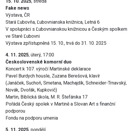
15. 10. 2025
, středa
Fake news
Výstava, ČR
Stará Ľubovňa, Ľubovnianska knižnica, Letná 6
V spolupráci s Ľubovnianskou knižnicou a Českým spolkem
ve Staré Ľubovni
Výstava zpřístupněná 15. 10., trvá do 31. 10. 2025
4. 11. 2025
, úterý, 17:00
Československé komorní duo
Koncert k 107. výročí Martinské deklarace
Pavel Burdych housle, Zuzana Berešová, klavír
(Janáček, Suchoň, Smetana, Machajdík, Schneider-Trnavský,
Novák, Dvořák, Kupkovič)
Martin, Biblická škola, M. R. Štefánika 17
Pořádá Český spolek v Martině a Slovan Art s finanční
podporou
Fondu na podporu umenia
5. 11. 2025
, pondělí