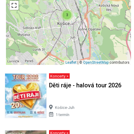
3
Leaflet
| ©
OpenStreetMap
contributors
Koncerty >
Děti ráje - halová tour 2026
Košice-Juh
1 termín
Koncerty >