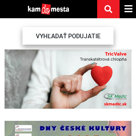
VYHĽADAŤ PODUJATIE
Previous
Next