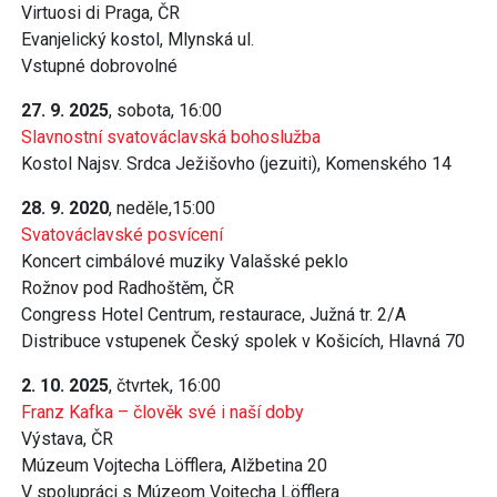
Virtuosi di Praga, ČR
Evanjelický kostol, Mlynská ul.
Vstupné dobrovolné
27. 9. 2025
, sobota, 16:00
Slavnostní svatováclavská bohoslužba
Kostol Najsv. Srdca Ježišovho (jezuiti), Komenského 14
28. 9. 2020
, neděle,15:00
Svatováclavské posvícení
Koncert cimbálové muziky Valašské peklo
Rožnov pod Radhoštěm, ČR
Congress Hotel Centrum, restaurace, Južná tr. 2/A
Distribuce vstupenek Český spolek v Košicích, Hlavná 70
2. 10. 2025
, čtvrtek, 16:00
Franz Kafka – člověk své i naší doby
Výstava, ČR
Múzeum Vojtecha Löfflera, Alžbetina 20
V spolupráci s Múzeom Vojtecha Löfflera