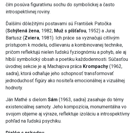
čím posúva figuratívnu sochu do symbolickej a často
introspektívnej roviny.
Ďalšími dôležitými postavami sú František Patočka
(
Schýlená žena
, 1982;
Muž s píšťaľou
, 1952) a Juraj
Bartusz (
Zviera
, 1981). Ich práce sa vyznačujú citlivým
prístupom k modelu, odlievaniu a kombinovanej technike,
pričom reflektujú nielen ľudskú fyziognómiu a pohyb, ale aj
hlbší symbolický obsah a poetiku každodennosti. Súčasťou
úvodnej sekcie je aj Machajova práca
Krompachy
(1962,
sadra), ktorá odhaľuje jeho schopnosť transformovať
jednoduchosť figúry ako nositeľa emocionálnej a vizuálnej
hodnoty.
Ján Mathé s dielom
Sám
(1963, sadra) zasahuje do témy
existenciálnej samoty. Jeho kompozícia, monumentálna vo
svojom objeme aj výraze, reflektuje izoláciu a introspektívny
pohľad na ľudskú psychiku.
Dialóg s prírodou