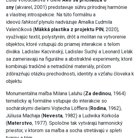
sny
(akvarel, 2001) predstavuje súhru prírodnej harmónie
a vlastnej introspekcie. Na túto formálnu a
ideovú
ľahkosť
plynulo nadväzuje Amalka Ľudmila
Valenčíková (
Mäkká plastika z projektu PIN
, 2020),
využívajúc textil, polystyrén, drôt a molitan na vytvorenie
objektov, ktoré vstupujú do priamej interakcie s telom
diváka. Ladislav Kacvinský, Ladislav Suchý a Leonard Lelák
sa zameriavajú na figurálne a abstraktné experimenty, ktoré
kombinujú tradičné a netradičné materiály, pričom
zdôrazňujú otázku prechodnosti, identity a vzťahu človeka k
objektu.
Monumentálna maľba Milana Laluhu (
Za dedinou
, 1964)
tematicky aj formálne vstupuje do interakcie so
sochárskymi dielami Vojtecha Löfflera (
Rodina
, 1962),
Júliusa Machaja (
Nevesta
, 1982) a Ludwika Korkoša
(
Materstvo
, 1977). Spoločne tak vytvárajú harmonický
priestor, v ktorom sa maľba a socha stretávajú v spleti
tvarov a tém.