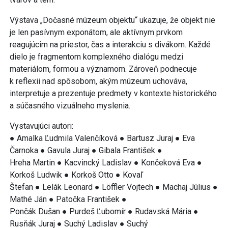
Výstava „Dočasné múzeum objektu“ ukazuje, že objekt nie
je len pasívnym exponátom, ale aktívnym prvkom
reagujúcim na priestor, čas a interakciu s divákom. Každé
dielo je fragmentom komplexného dialógu medzi
materiálom, formou a významom. Zároveň podnecuje
k reflexii nad spôsobom, akým múzeum uchováva,
interpretuje a prezentuje predmety v kontexte historického
a súčasného vizuálneho myslenia.
Vystavujúci autori:
● Amalka Ľudmila Valenčíková ● Bartusz Juraj ● Eva
Čarnoka ● Gavula Juraj ● Gibala František ●
Hreha Martin ● Kacvincký Ladislav ● Končeková Eva ●
Korkoš Ludwik ● Korkoš Otto ● Kovaľ
Štefan ● Lelák Leonard ● Löffler Vojtech ● Machaj Július ●
Mathé Ján ● Patočka František ●
Pončák Dušan ● Purdeš Ľubomír ● Rudavská Mária ●
Rusňák Juraj ● Suchý Ladislav ● Suchý