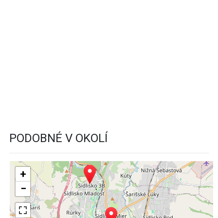
PODOBNÉ V OKOLÍ
+
−