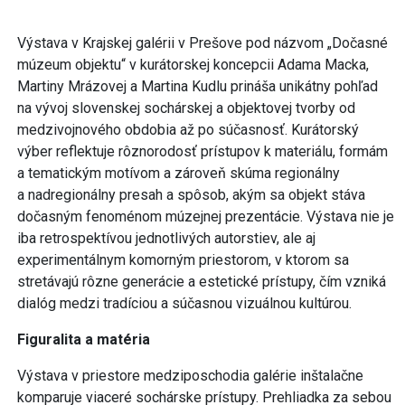
Výstava v Krajskej galérii v Prešove pod názvom „Dočasné
múzeum objektu“ v kurátorskej koncepcii Adama Macka,
Martiny Mrázovej a Martina Kudlu prináša unikátny pohľad
na vývoj slovenskej sochárskej a objektovej tvorby od
medzivojnového obdobia až po súčasnosť. Kurátorský
výber reflektuje rôznorodosť prístupov k materiálu, formám
a tematickým motívom a zároveň skúma regionálny
a nadregionálny presah a spôsob, akým sa objekt stáva
dočasným fenoménom múzejnej prezentácie. Výstava nie je
iba retrospektívou jednotlivých autorstiev, ale aj
experimentálnym komorným priestorom, v ktorom sa
stretávajú rôzne generácie a estetické prístupy, čím vzniká
dialóg medzi tradíciou a súčasnou vizuálnou kultúrou.
Figuralita a matéria
Výstava v priestore medziposchodia galérie inštalačne
komparuje viaceré sochárske prístupy. Prehliadka za sebou