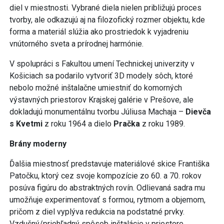
diel v miestnosti. Vybrané diela nielen približujú proces
tvorby, ale odkazujú aj na filozofický rozmer objektu, kde
forma a materiál slúžia ako prostriedok k vyjadreniu
vnútorného sveta a prírodnej harmónie.
V spolupráci s Fakultou umení Technickej univerzity v
Košiciach sa podarilo vytvoriť 3D modely sôch, ktoré
nebolo možné inštalačne umiestniť do komorných
výstavných priestorov Krajskej galérie v Prešove, ale
dokladujú monumentálnu tvorbu Júliusa Machaja –
Dievča
s Kvetmi
z roku 1964 a dielo
Pračka
z roku 1989.
Brány moderny
Ďalšia miestnosť predstavuje materiálové skice Františka
Patočku, ktorý cez svoje kompozície zo 60. a 70. rokov
posúva figúru do abstraktných rovín. Odlievaná sadra mu
umožňuje experimentovať s formou, rytmom a objemom,
pričom z diel vyplýva redukcia na podstatné prvky.
Vzdušný/priehľadný spôsob inštalácie v priestore