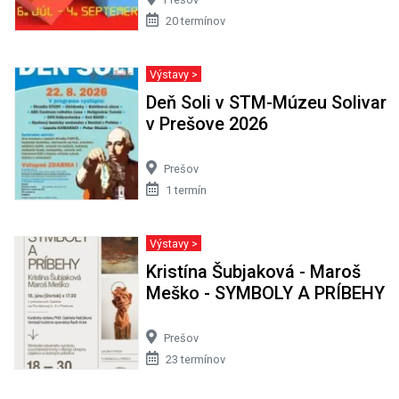
20 termínov
Výstavy >
Deň Soli v STM-Múzeu Solivar
v Prešove 2026
Prešov
1 termín
Výstavy >
Kristína Šubjaková - Maroš
Meško - SYMBOLY A PRÍBEHY
Prešov
23 termínov