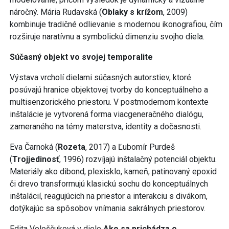
náročný. Mária Rudavská (
Oblaky s krížom
, 2009)
kombinuje tradičné odlievanie s modernou ikonografiou, čím
rozširuje naratívnu a symbolickú dimenziu svojho diela.
Súčasný objekt vo svojej temporalite
Výstava vrcholí dielami súčasných autorstiev, ktoré
posúvajú hranice objektovej tvorby do konceptuálneho a
multisenzorického priestoru. V postmodernom kontexte
inštalácie je vytvorená forma viacgeneračného dialógu,
zameraného na témy materstva, identity a dočasnosti.
Eva Čarnoká (
Rozeta
, 2017) a Ľubomír Purdeš
(
Trojjedinosť
, 1996) rozvíjajú inštalačný potenciál objektu.
Materiály ako dibond, plexisklo, kameň, patinovaný epoxid
či drevo transformujú klasickú sochu do konceptuálnych
inštalácií, reagujúcich na priestor a interakciu s divákom,
dotýkajúc sa spôsobov vnímania sakrálnych priestorov.
Edita Vološčuková v diele
Ako sa prichádza o