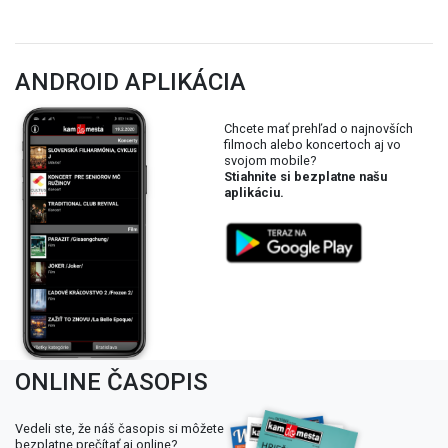
ANDROID APLIKÁCIA
Chcete mať prehľad o najnovších
filmoch alebo koncertoch aj vo
svojom mobile?
Stiahnite si bezplatne našu
aplikáciu.
ONLINE ČASOPIS
Vedeli ste, že náš časopis si môžete
bezplatne prečítať aj online?