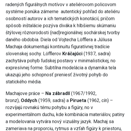
radených figurálnych motívov v ateliérovom policovom
systéme ponúka zámerne autentický pohľad do ateliéru
osobností autorov a ich tematických konotácií, pričom
spôsob inštalácie pozýva diváka k hlbšiemu skúmaniu
štýlovej rôznorodosti (nad)regionálnej sochárskej tvorby
daného obdobia. Diela od Vojtecha Löfflera a Júliusa
Machaja dokumentujú kontinuitu figuratívnej tradície
slovenskej sochy. Löfflerov
Kráčajúci
(1937, sadra)
zachytáva pohyb ľudskej postavy v minimalistickej, no
expresívnej forme. Subtílna modelácia a dynamika tela
ukazujú jeho schopnosť preniesť životný pohyb do
statického média.
Machajove práce –
Na zábradlí
(1967/1992,
bronz),
Oddych
(1959, sadra) a
Pirueta
(1962, cín) –
rozvíjajú rovnakú tému pohybu a figúry, no v
experimentálnom duchu, kde kombinácia materiálov, patiny
a modelovania vytvára nový vizuálny jazyk. Machaj sa
zameriava na proporciu, rytmus a vzťah figúry k priestoru,