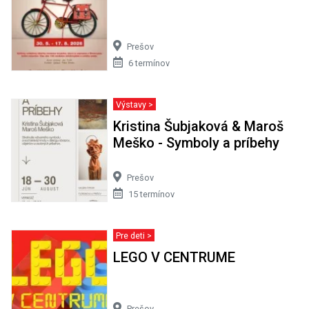
Prešov
6 termínov
Výstavy >
Kristina Šubjaková & Maroš
Meško - Symboly a príbehy
Prešov
15 termínov
Pre deti >
LEGO V CENTRUME
Prešov