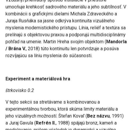
umocňuje krehkosť sadrového materiálu a jeho subtílnosť. V
kombinácii s grafickými dielami Michala Zdraveckého a
Juraja Rusňáka sa jasne odkrýva kontinuita vizuálneho
myslenia modernistického prístupu. Línia, reliéf a textúra sa
prelínajú s objektovou praxou a podporujú multidisciplinárny
pohľad na umenie. Martin Hreha svojím objektom (
Mandorla
/ Brána V.
, 2018) túto kontinuitu len potvrdzuje a posúva
rozvíjajúcu sa líniu myslenia do súčasnosti.
Experiment a materiálová hra
štrkovisko 0.2
V tejto sekcii sa stretávame s kombinovanou a
experimentálnou tvorbou, ktorá skúma limity materiálu a
jeho vizuálnych možností. Štefan Kovaľ (
Bez názvu
, 1991)
a Juraj Gavula (
Refrén II.
, 1988) spájajú bronz, kameň a
modelovanie, pričom výsledok je dynamický a vizuálne