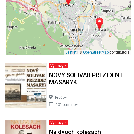
Leaflet
| ©
OpenStreetMap
contributors
Výstavy >
NOVÝ SOLIVAR PREZIDENT
MASARYK
Prešov
101 termínov
Výstavy >
Na dvoch kolesách