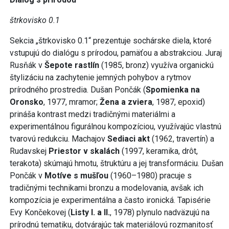
štrkovisko 0.1
Sekcia „štrkovisko 0.1“ prezentuje sochárske diela, ktoré
vstupujú do dialógu s prírodou, pamäťou a abstrakciou. Juraj
Rusňák v
Šepote rastlín
(1985, bronz) využíva organickú
štylizáciu na zachytenie jemných pohybov a rytmov
prírodného prostredia. Dušan Pončák (
Spomienka na
Oronsko
, 1977, mramor;
Žena a zviera
, 1987, epoxid)
prináša kontrast medzi tradičnými materiálmi a
experimentálnou figurálnou kompozíciou, využívajúc vlastnú
tvarovú redukciu. Machajov
Sediaci akt
(1962, travertín) a
Rudavskej
Priestor v skalách
(1997, keramika, drôt,
terakota) skúmajú hmotu, štruktúru a jej transformáciu. Dušan
Pončák v
Motíve s mušľou
(1960–1980) pracuje s
tradičnými technikami bronzu a modelovania, avšak ich
kompozícia je experimentálna a často ironická. Tapisérie
Evy Končekovej (
Listy I. a II.
, 1978) plynulo nadväzujú na
prírodnú tematiku, dotvárajúc tak materiálovú rozmanitosť