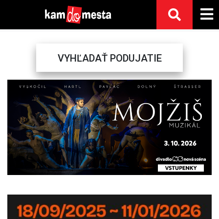
VYHĽADAŤ PODUJATIE
Previous
Next