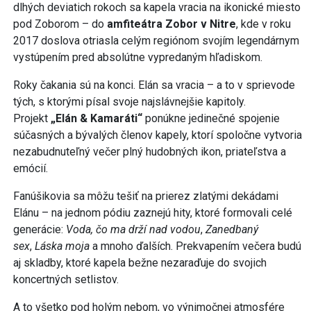
dlhých deviatich rokoch sa kapela vracia na ikonické miesto
pod Zoborom – do
amfiteátra Zobor v Nitre
, kde v roku
2017 doslova otriasla celým regiónom svojím legendárnym
vystúpením pred absolútne vypredaným hľadiskom.
Roky čakania sú na konci. Elán sa vracia – a to v sprievode
tých, s ktorými písal svoje najslávnejšie kapitoly.
Projekt
„Elán & Kamaráti“
ponúkne jedinečné spojenie
súčasných a bývalých členov kapely, ktorí spoločne vytvoria
nezabudnuteľný večer plný hudobných ikon, priateľstva a
emócií.
Fanúšikovia sa môžu tešiť na prierez zlatými dekádami
Elánu – na jednom pódiu zaznejú hity, ktoré formovali celé
generácie:
Voda, čo ma drží nad vodou
,
Zanedbaný
sex
,
Láska moja
a mnoho ďalších. Prekvapením večera budú
aj skladby, ktoré kapela bežne nezaraďuje do svojich
koncertných setlistov.
A to všetko pod holým nebom, vo výnimočnej atmosfére