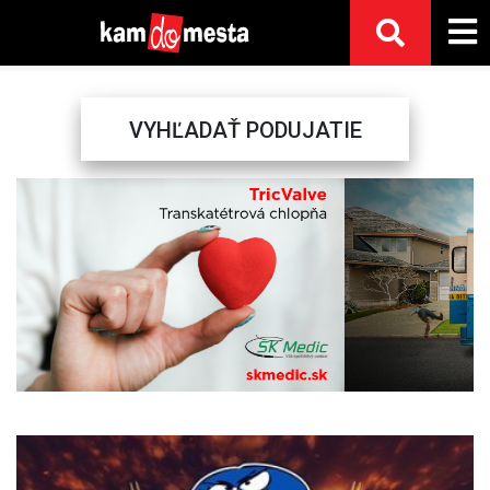
VYHĽADAŤ PODUJATIE
Previous
Next