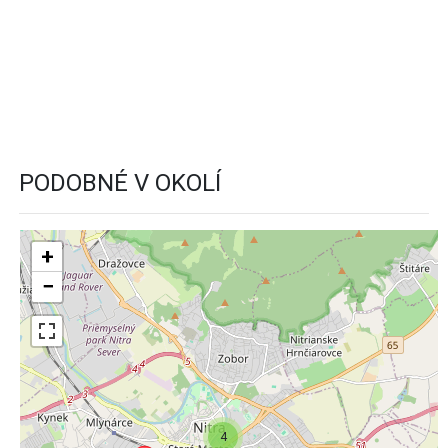
PODOBNÉ V OKOLÍ
+
−
4