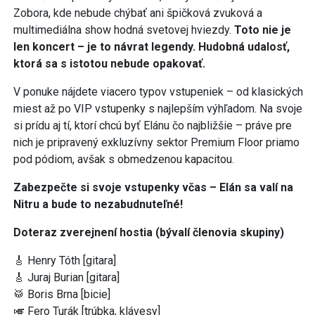
Zobora, kde nebude chýbať ani špičková zvuková a
multimediálna show hodná svetovej hviezdy.
Toto nie je
len koncert – je to návrat legendy. Hudobná udalosť,
ktorá sa s istotou nebude opakovať.
V ponuke nájdete viacero typov vstupeniek – od klasických
miest až po VIP vstupenky s najlepším výhľadom. Na svoje
si prídu aj tí, ktorí chcú byť Elánu čo najbližšie – práve pre
nich je pripravený exkluzívny sektor Premium Floor priamo
pod pódiom, avšak s obmedzenou kapacitou.
Zabezpečte si svoje vstupenky včas – Elán sa valí na
Nitru a bude to nezabudnuteľné!
Doteraz zverejnení hostia (bývalí členovia skupiny)
🎸 Henry Tóth [gitara]
🎸 Juraj Burian [gitara]
🥁 Boris Brna [bicie]
🎺 Fero Turák [trúbka, klávesy]