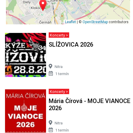
Leaflet
| ©
OpenStreetMap
contributors
Koncerty >
SLÍŽOVICA 2026
Nitra
1 termín
Koncerty >
Mária Čírová - MOJE VIANOCE
2026
Nitra
1 termín