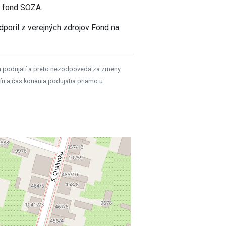
y fond SOZA.
poril z verejných zdrojov Fond na
h podujatí a preto nezodpovedá za zmeny
ín a čas konania podujatia priamo u