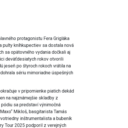
hlavného protagonistu Fera Grigláka
 pulty kníhkupectiev sa dostala nová
och sa opätovného vydania dočkali aj
ci deväťdesiatych rokov otvorili
lú jeseň po štyroch rokoch vrátila na
odohrala sériu mimoriadne úspešných
pokračuje v pripomienke piatich dekád
len na najznámejšie skladby z
a pódiu sa predstaví výnimočná
„Maxo“ Mikloš, basgitarista Tamás
votriedny inštrumentalista a bubeník
ry Tour 2025 podporil z verejných