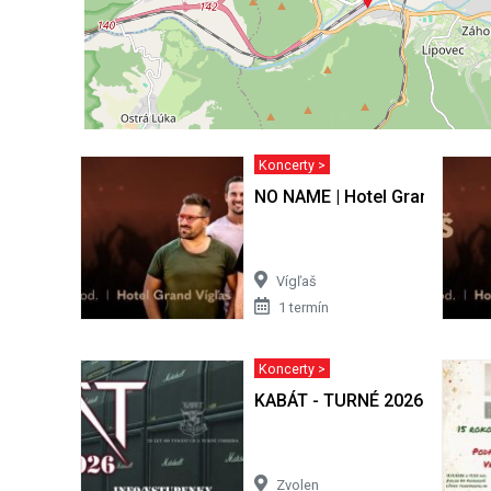
Koncerty >
NO NAME | Hotel Grand Vígľa
Vígľaš
1 termín
Koncerty >
KABÁT - TURNÉ 2026 | Zvole
Zvolen