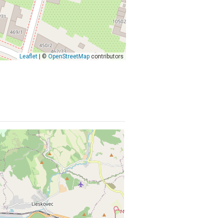
Leaflet
| ©
OpenStreetMap
contributors