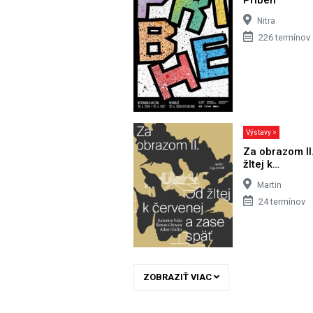
Nitra
226 termínov
Výstavy >
Za obrazom II
žltej k…
Martin
24 termínov
ZOBRAZIŤ VIAC