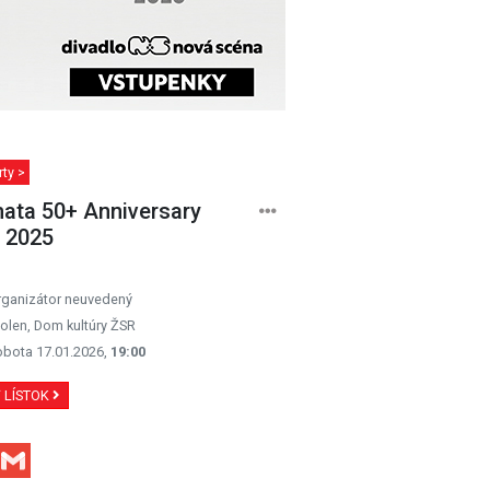
ty >
ata 50+ Anniversary
 2025
rganizátor neuvedený
olen, Dom kultúry ŽSR
obota 17.01.2026,
19:00
Ť LÍSTOK
Facebook
Gmail