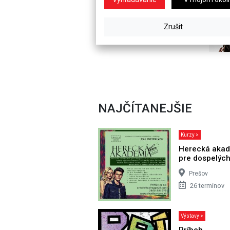
NAJČÍTANEJŠIE
Kurzy >
Herecká aka
pre dospelýc
Prešov
26 termínov
Výstavy >
Príbeh