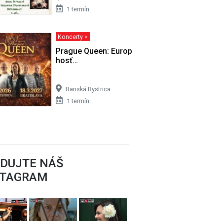
1 termín
Koncerty >
& 50
Prague Queen: European tribute band /
hosť…
Banská Bystrica
1 termín
EDUJTE NÁŠ
STAGRAM