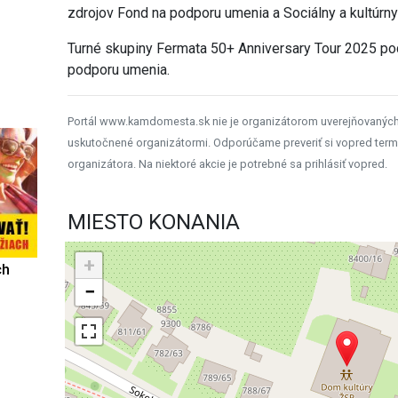
zdrojov Fond na podporu umenia a Sociálny a kultúrn
Turné skupiny Fermata 50+ Anniversary Tour 2025 pod
podporu umenia.
Portál www.kamdomesta.sk nie je organizátorom uverejňovanýc
uskutočnené organizátormi. Odporúčame preveriť si vopred term
organizátora. Na niektoré akcie je potrebné sa prihlásiť vopred.
MIESTO KONANIA
+
ch
−