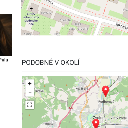
Pula
PODOBNÉ V OKOLÍ
+
−