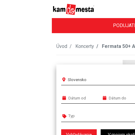
PODUJAT
Úvod
Koncerty
Fermata 50+ A
Slovensko
V mojom okolí