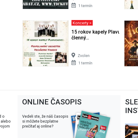
1 termín
Koncerty >
15 rokov kapely Plavuchovci 
členný…
Zvolen
1 termín
ONLINE ČASOPIS
SL
IN
d o
Vedeli ste, že náš časopis
 alebo
si môžete bezplatne
svojom
prečítať aj online?