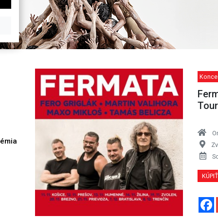
Koncer
Ferm
Tour
O
démia
Zv
h
S
KÚPI