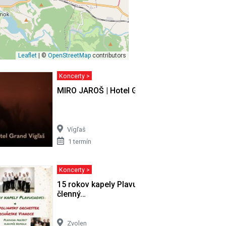
Leaflet
| ©
OpenStreetMap
contributors
Koncerty >
MIRO JAROŠ | Hotel Grand Vígľaš
Vígľaš
1 termín
Koncerty >
n
15 rokov kapely Plavuchovci & 50
členný…
Zvolen