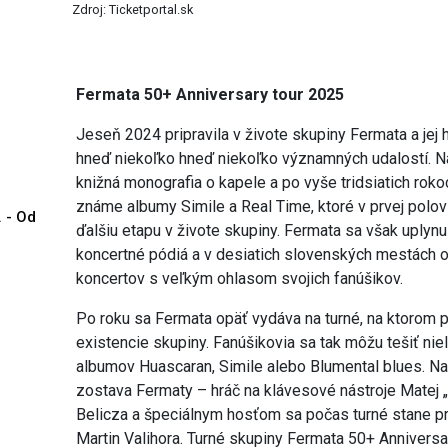
Zdroj: Ticketportal.sk
Fermata 50+ Anniversary tour 2025
Jeseň 2024 pripravila v živote skupiny Fermata a jej 
hneď niekoľko hneď niekoľko významných udalostí. Na
knižná monografia o kapele a po vyše tridsiatich rok
známe albumy Simile a Real Time, ktoré v prvej polovi
. - Od
ďalšiu etapu v živote skupiny. Fermata sa však uplynu
koncertné pódiá a v desiatich slovenských mestách 
koncertov s veľkým ohlasom svojich fanúšikov.
Po roku sa Fermata opäť vydáva na turné, na ktorom 
existencie skupiny. Fanúšikovia sa tak môžu tešiť nie
albumov Huascaran, Simile alebo Blumental blues. N
zostava Fermaty – hráč na klávesové nástroje Matej 
Belicza a špeciálnym hosťom sa počas turné stane pr
Martin Valihora. Turné skupiny Fermata 50+ Anniversa