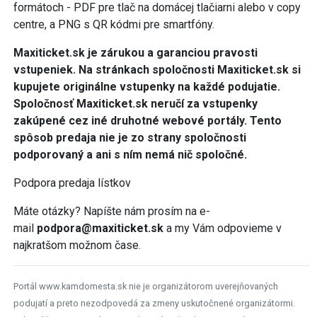
formátoch - PDF pre tlač na domácej tlačiarni alebo v copy
centre, a PNG s QR kódmi pre smartfóny.
Maxiticket.sk je zárukou a garanciou pravosti
vstupeniek. Na stránkach spoločnosti Maxiticket.sk si
kupujete originálne vstupenky na každé podujatie.
Spoločnosť Maxiticket.sk neručí za vstupenky
zakúpené cez iné druhotné webové portály. Tento
spôsob predaja nie je zo strany spoločnosti
podporovaný a ani s ním nemá nič spoločné.
Podpora predaja lístkov
Máte otázky? Napíšte nám prosím na e-
mail
podpora@maxiticket.sk
a my Vám odpovieme v
najkratšom možnom čase.
Portál www.kamdomesta.sk nie je organizátorom uverejňovaných
podujatí a preto nezodpovedá za zmeny uskutočnené organizátormi.