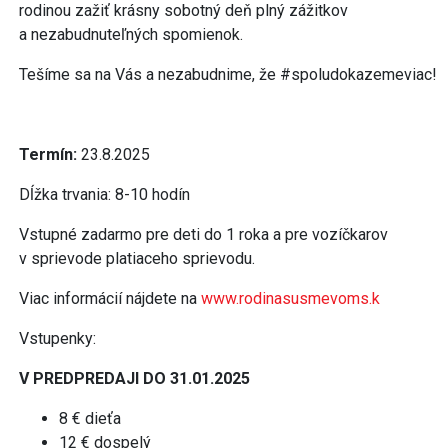
rodinou zažiť krásny sobotný deň plný zážitkov
a nezabudnuteľných spomienok.
Tešíme sa na Vás a nezabudnime, že #spoludokazemeviac!
Termín:
23.8.2025
Dĺžka trvania: 8-10 hodín
Vstupné zadarmo pre deti do 1 roka a pre vozíčkarov
v sprievode platiaceho sprievodu.
Viac informácií nájdete na
www.rodinasusmevoms.k
Vstupenky:
V PREDPREDAJI DO 31.01.2025
8 € dieťa
12 € dospelý