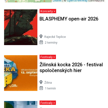
Leaflet
| ©
OpenStreetMap
contributors
Koncerty >
BLASPHEMY open-air 2026
Rajecké Teplice
2 termíny
Festivaly >
Žilinská kocka 2026 - festival
spoločenských hier
Žilina
1 termín
Festivaly >