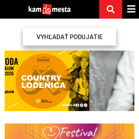
VYHĽADAŤ PODUJATIE
Previous
Next