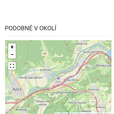
PODOBNÉ V OKOLÍ
+
−