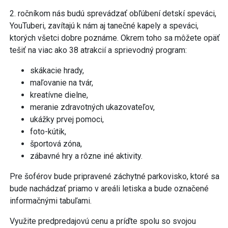
2. ročníkom nás budú sprevádzať obľúbení detskí speváci,
YouTuberi, zavítajú k nám aj tanečné kapely a speváci,
ktorých všetci dobre poznáme. Okrem toho sa môžete opäť
tešiť na viac ako 38 atrakcií a sprievodný program:
skákacie hrady,
maľovanie na tvár,
kreatívne dielne,
meranie zdravotných ukazovateľov,
ukážky prvej pomoci,
foto-kútik,
športová zóna,
zábavné hry a rôzne iné aktivity.
Pre šoférov bude pripravené záchytné parkovisko, ktoré sa
bude nachádzať priamo v areáli letiska a bude označené
informačnými tabuľami.
Využite predpredajovú cenu a príďte spolu so svojou