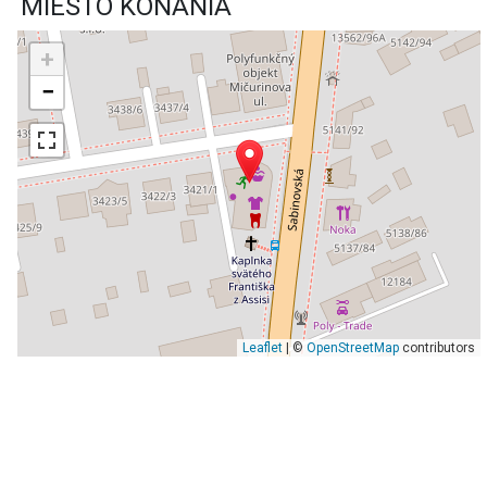
MIESTO KONANIA
+
−
Leaflet
| ©
OpenStreetMap
contributors