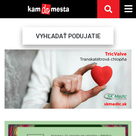
VYHĽADAŤ PODUJATIE
Previous
Next