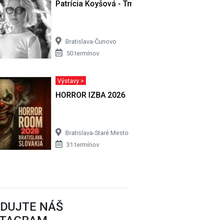
Patrícia Koyšová - Tmy sa nemusíš báť
Bratislava-Čunovo
50 termínov
Výstavy >
HORROR IZBA 2026
Bratislava-Staré Mesto
31 termínov
EDUJTE NÁŠ