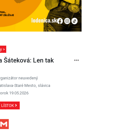
y >
a Šáteková: Len tak
rganizátor neuvedený
atislava-Staré Mesto, slávica
orok 19.05.2026
Ť LÍSTOK
Facebook
Gmail