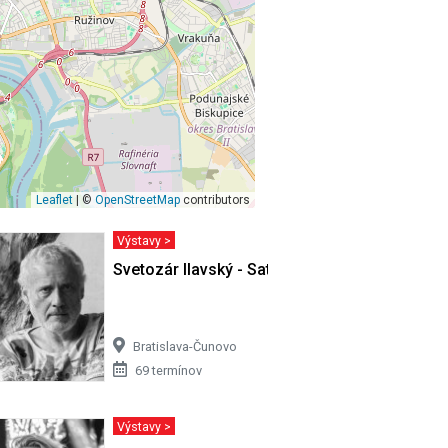
Leaflet
| ©
OpenStreetMap
contributors
Výstavy >
ivota…
Svetozár Ilavský - Satori v Cíferi II
Bratislava-Čunovo
69 termínov
Výstavy >