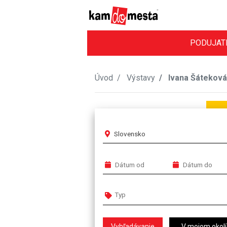
PODUJAT
Úvod
Výstavy
Ivana Šáteková:
Slovensko
V mojom okolí