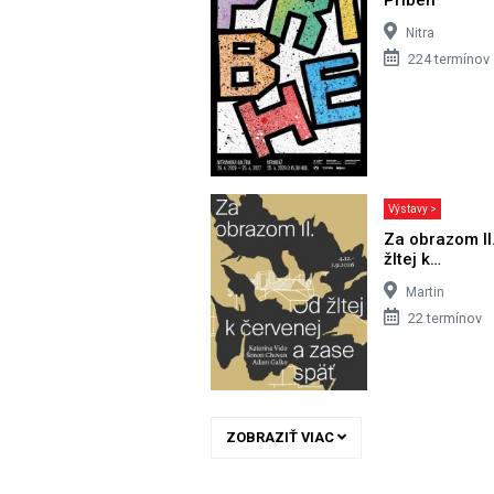
Nitra
224 termínov
Výstavy >
Za obrazom II
žltej k…
Martin
22 termínov
ZOBRAZIŤ VIAC