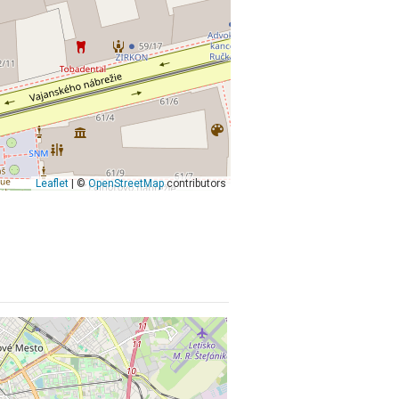
Leaflet
| ©
OpenStreetMap
contributors