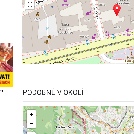
ch
PODOBNÉ V OKOLÍ
+
−