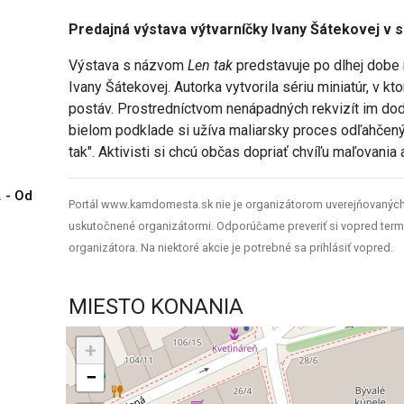
Predajná výstava výtvarníčky Ivany Šátekovej v sl
Výstava s názvom
Len tak
predstavuje po dlhej dobe
Ivany Šátekovej. Autorka vytvorila sériu miniatúr, v 
postáv. Prostredníctvom nenápadných rekvizít im dod
bielom podklade si užíva maliarsky proces odľahčený
tak". Aktivisti si chcú občas dopriať chvíľu maľovania
. - Od
Portál www.kamdomesta.sk nie je organizátorom uverejňovanýc
uskutočnené organizátormi. Odporúčame preveriť si vopred term
organizátora. Na niektoré akcie je potrebné sa prihlásiť vopred.
MIESTO KONANIA
+
−