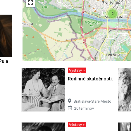
2
Pula
Výstavy >
Rodinné skutočnosti: Obraz ž
Bratislava-Staré Mesto
20 termínov
Výstavy >