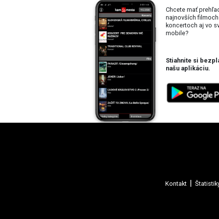
Chcete mať prehľa
najnovších filmoch
koncertoch aj vo 
mobile?
Stiahnite si bezpl
našu aplikáciu.
Kontakt
Štatistik