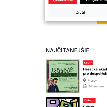
NAJČÍTANEJŠIE
Kurzy >
Herecká aka
pre dospelýc
Prešov
24 termínov
Výstavy >
Príbeh