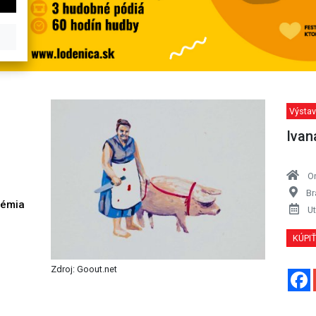
Výstav
Ivan
O
Br
démia
Ut
h
KÚPI
Zdroj: Goout.net