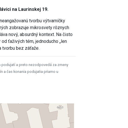
ávici na Laurinskej 19.
 neangažovanú tvorbu výtvarníčky
ktorých zobrazuje mikrosvety rôznych
áva nový, absurdný kontext. Na čisto
 od ťaživých tém, jednoducho „len
 a tvorbu bez záťaže.
h podujatí a preto nezodpovedá za zmeny
ín a čas konania podujatia priamo u