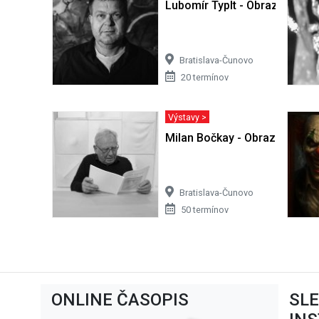
Lubomír Typlt - Obrazy
Bratislava-Čunovo
20 termínov
Výstavy >
Milan Bočkay - Obrazy
Bratislava-Čunovo
50 termínov
ONLINE ČASOPIS
SL