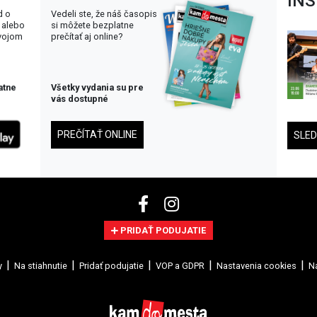
IN
d o
Vedeli ste, že náš časopis
 alebo
si môžete bezplatne
svojom
prečítať aj online?
atne
Všetky vydania su pre
vás dostupné
PREČÍTAŤ ONLINE
SLE
PRIDAŤ PODUJATIE
y
Na stiahnutie
Pridať podujatie
VOP a GDPR
Nastavenia cookies
Na