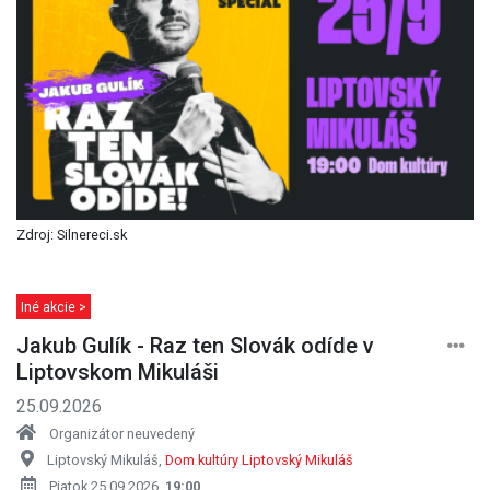
Zdroj: Silnereci.sk
Iné akcie >
Jakub Gulík - Raz ten Slovák odíde v
Liptovskom Mikuláši
25.09.2026
Organizátor neuvedený
Liptovský Mikuláš,
Dom kultúry Liptovský Mikuláš
Piatok 25.09.2026,
19:00