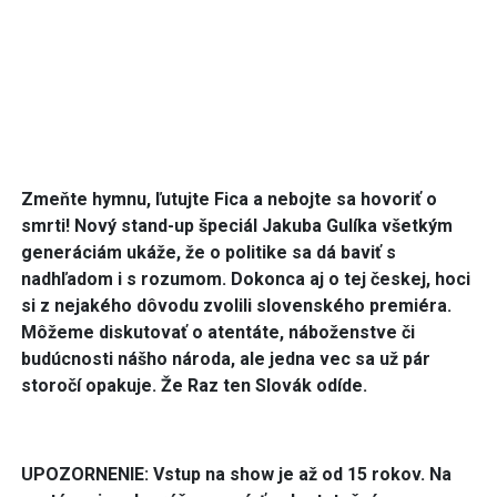
Zmeňte hymnu, ľutujte Fica a nebojte sa hovoriť o
smrti! Nový stand-up špeciál Jakuba Gulíka všetkým
generáciám ukáže, že o politike sa dá baviť s
nadhľadom i s rozumom. Dokonca aj o tej českej, hoci
si z nejakého dôvodu zvolili slovenského premiéra.
Môžeme diskutovať o atentáte, náboženstve či
budúcnosti nášho národa, ale jedna vec sa už pár
storočí opakuje. Že Raz ten Slovák odíde.
UPOZORNENIE: Vstup na show je až od 15 rokov. Na