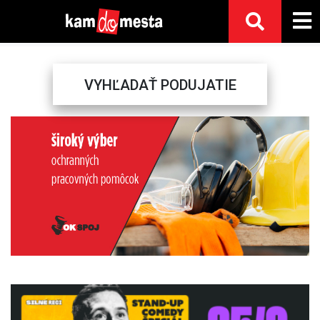
VYHĽADAŤ PODUJATIE
Previous
Next