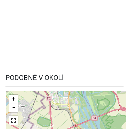
PODOBNÉ V OKOLÍ
+
−