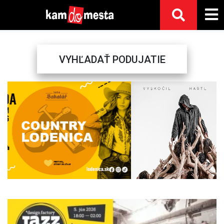
VYHĽADAŤ PODUJATIE
Previous
Next