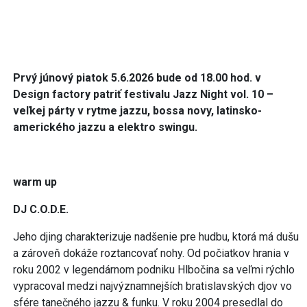
Prvý júnový piatok 5.6.2026 bude od 18.00 hod. v
Design factory patriť festivalu Jazz Night vol. 10 –
veľkej párty v rytme jazzu, bossa novy, latinsko-
amerického jazzu a elektro swingu.
warm up
DJ C.O.D.E.
Jeho djing charakterizuje nadšenie pre hudbu, ktorá má dušu
a zároveň dokáže roztancovať nohy. Od počiatkov hrania v
roku 2002 v legendárnom podniku Hlbočina sa veľmi rýchlo
vypracoval medzi najvýznamnejších bratislavských djov vo
sfére tanečného jazzu & funku. V roku 2004 presedlal do