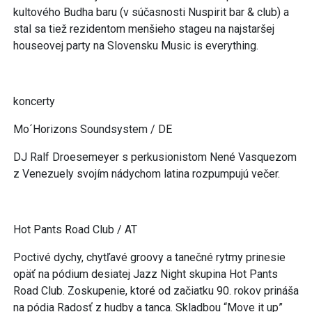
kultového Budha baru (v súčasnosti Nuspirit bar & club) a
stal sa tiež rezidentom menšieho stageu na najstaršej
houseovej party na Slovensku Music is everything.
koncerty
Mo´Horizons Soundsystem / DE
DJ Ralf Droesemeyer s perkusionistom Nené Vasquezom
z Venezuely svojím nádychom latina rozpumpujú večer.
Hot Pants Road Club / AT
Poctivé dychy, chytľavé groovy a tanečné rytmy prinesie
opäť na pódium desiatej Jazz Night skupina Hot Pants
Road Club. Zoskupenie, ktoré od začiatku 90. rokov prináša
na pódia Radosť z hudby a tanca. Skladbou “Move it up”