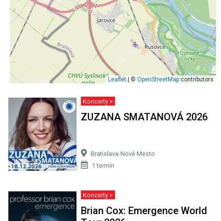
Leaflet
| ©
OpenStreetMap
contributors
Koncerty >
ZUZANA SMATANOVÁ 2026
Bratislava-Nové Mesto
1 termín
Koncerty >
Brian Cox: Emergence World