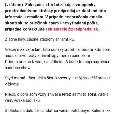
(vrátane). Zákazníci, ktorí si zakúpili vstupenky
prostredníctvom stránky predpredaj.sk dostanú túto
informáciu emailom. V prípade nedoručenia emailu
skontrolujte priečinok spam / nevyžiadaná pošta,
prípadne kontaktujte
reklamacie@predpredaj.sk
.
Žiadne haly, žiadne štadióny ani amfíky...
Vraciam za vami tam, kde som vyrastal, na miesta, kde som
napísal prvé texty a dával rapy medzi panelákmi.
Prídem priamo k vám, na sídlisko. A bude to moja najväčšia
hudobná show.
Štyri mestá - štyri dni a štyri koncerty – môj najväčší projekt
v živote.
Niečo, o čom som vždy sníval a teraz sa mi to splní, vďaka
vám, vďaka sídlisku.
Sídlisko mi dalo šancu stať sa vašim obľúbeným Kalim a tak