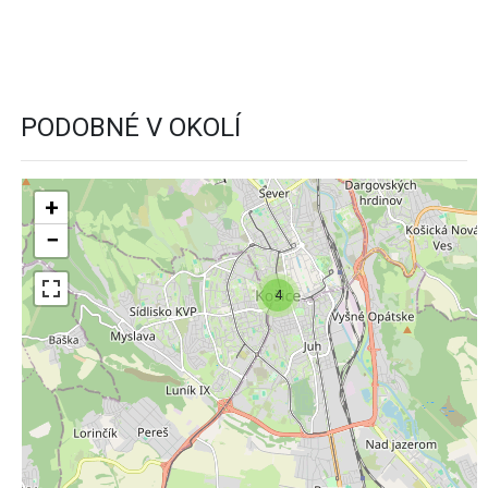
PODOBNÉ V OKOLÍ
+
−
4