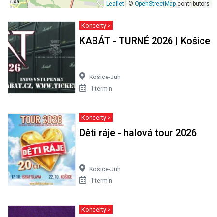
Leaflet
| ©
OpenStreetMap
contributors
Koncerty >
KABÁT - TURNÉ 2026 | Košice
Košice-Juh
1 termín
Koncerty >
Děti ráje - halová tour 2026
Košice-Juh
1 termín
Koncerty >