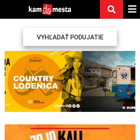
VYHĽADAŤ PODUJATIE
Previous
Next