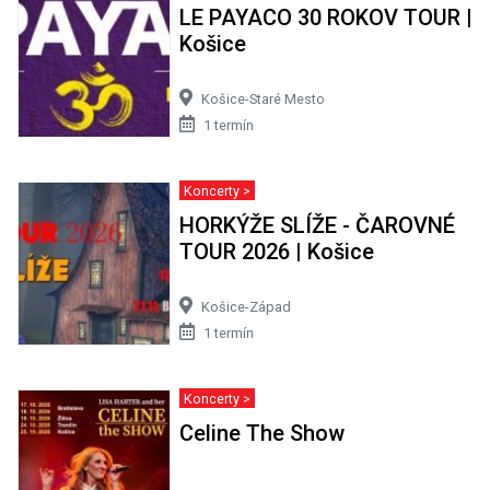
LE PAYACO 30 ROKOV TOUR |
Košice
Košice-Staré Mesto
1 termín
Koncerty >
HORKÝŽE SLÍŽE - ČAROVNÉ
TOUR 2026 | Košice
Košice-Západ
1 termín
Koncerty >
Celine The Show