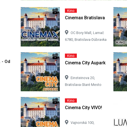
Kino
Cinemax Bratislava
OC Bory Mall, Lamač
6780, Bratislava-Dúbravka
Kino
. - Od
Cinema City Aupark
Einsteinova 20,
Bratislava-Staré Mesto
Kino
Cinema City VIVO!
Vajnorská 100,