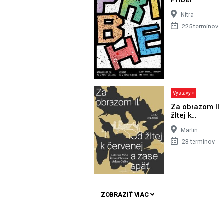
Nitra
225 termínov
Výstavy >
Za obrazom II
žltej k…
Martin
23 termínov
ZOBRAZIŤ VIAC