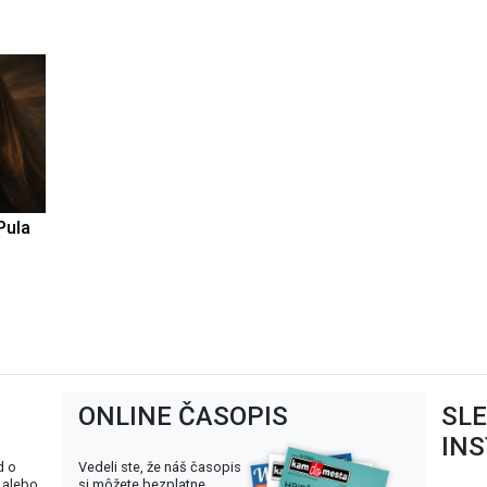
Pula
ONLINE ČASOPIS
SL
IN
d o
Vedeli ste, že náš časopis
 alebo
si môžete bezplatne