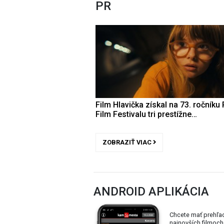
PR
Film Hlavička získal na 73. ročníku 
Film Festivalu tri prestížne…
ZOBRAZIŤ VIAC
ANDROID APLIKÁCIA
Chcete mať prehľa
najnovších filmoch