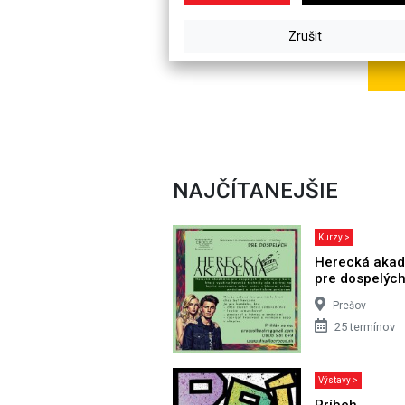
NAJČÍTANEJŠIE
Kurzy >
Herecká aka
pre dospelýc
Prešov
25 termínov
Výstavy >
Príbeh