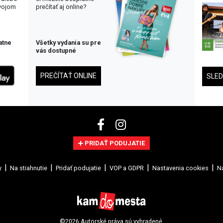
svojom
prečítať aj online?
atne
Všetky vydania su pre
vás dostupné
PREČÍTAŤ ONLINE
SLE
PRIDAŤ PODUJATIE
y
Na stiahnutie
Pridať podujatie
VOP a GDPR
Nastavenia cookies
Na
©2026 Autorské práva sú vyhradené.