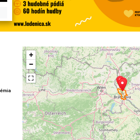
+
−
démia
h